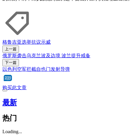
格鲁吉亚
选举
抗议示威
上一篇
俄罗斯袭击乌克兰波及边境 波兰提升戒备
下一篇
以色列空军拦截自也门发射导弹
购买此文章
最新
热门
Loading...