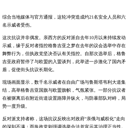
综合当地媒体与官方通报，这轮冲突造成约21名安全人员和六
名示威者受伤。
这次抗议并非偶发。亲西方的反对派自去年10月以来持续发动
示威，缘于反对者指控格鲁吉亚之梦在去年的议会选举中存在
舞弊行为，但执政党坚决否认有关指控。自那次选举后，格鲁
吉亚政府暂停了与欧盟的入盟谈判，此举进一步激化了国内矛
盾，促使街头抗议长期化。
现场画面显示，数千名示威者在自由广场与鲁斯塔韦利大道集
结，高举格鲁吉亚国旗与欧盟旗帜，气氛紧张。一部分抗议者
在被驱离后在附近街道设置路障并纵火，与防暴部队对峙，局
势一度升级。
反对派支持者称，这场抗议反映出对政府“亲俄与威权化”走向
的深刻不满；而执政党则强调选举合法并宣示其治理正当性。