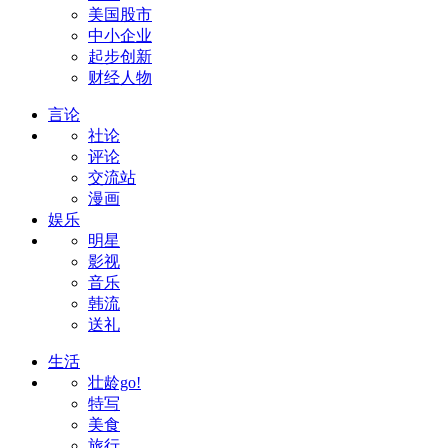
美国股市
中小企业
起步创新
财经人物
言论
社论
评论
交流站
漫画
娱乐
明星
影视
音乐
韩流
送礼
生活
壮龄go!
特写
美食
旅行