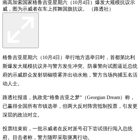
南高加索国家格鲁吉亚星期六（10月4日）爆发大规模抗议示
威，图为示威者在车上挥舞国旗抗议。 （路透社）
格鲁吉亚星期六（10月4日）举行地方选举日时，首都第比利
斯爆发大规模抗议并与警方发生冲突。防暴警向试图逼近总统
府的示威群众发射胡椒喷雾并出动水炮，警方当场拘捕五名活
动人士。
路透社报道，执政党“格鲁吉亚之梦”（Georgian Dream）称，
已赢得全国所有市镇选举，但两大反对阵营抵制投票，引发更
深层的政治对立。
投票结束前，一批示威者在反对派号召下尝试强行闯入总统
府。目击者称，警方随即采取驱离行动。