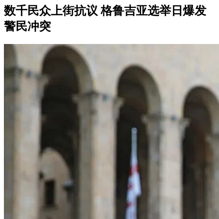
数千民众上街抗议 格鲁吉亚选举日爆发
警民冲突