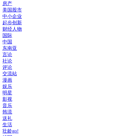
房产
美国股市
中小企业
起步创新
财经人物
国际
中国
东南亚
言论
社论
评论
交流站
漫画
娱乐
明星
影视
音乐
韩流
送礼
生活
壮龄go!