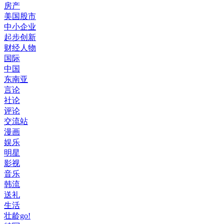
房产
美国股市
中小企业
起步创新
财经人物
国际
中国
东南亚
言论
社论
评论
交流站
漫画
娱乐
明星
影视
音乐
韩流
送礼
生活
壮龄go!