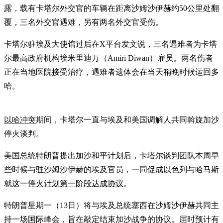
露，载有卡塔尔外交官的车辆在距离沙姆沙伊赫约50公里处翻
覆，三名外交官遇难，另有两名外交官受伤。
卡塔尔驻埃及大使馆过后在X平台发文说，三名遇难者为卡塔
尔最高政府机构埃米里迪万（Amiri Diwan）雇员。两名伤者
正在当地医院接受治疗，遇难者遗体会在当天稍晚时候运回多
哈。
以哈冲突
期间，卡塔尔一直与埃及和美国调解人共同斡旋加沙
停火谈判。
美国总统
特朗普
提出加沙和平计划后，卡塔尔谈判团队本周早
些时候与驻沙姆沙伊赫的埃及官员，一同促成以色列与哈马斯
就这一
停火计划第一阶段达成协议
。
特朗普星期一（13日）将与埃及总统塞西在沙姆沙伊赫共同主
持一场国际峰会，旨在敲定结束加沙战争的协议。届时预计有