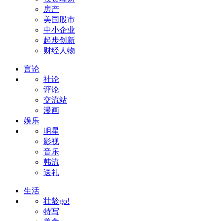
房产
美国股市
中小企业
起步创新
财经人物
言论
社论
评论
交流站
漫画
娱乐
明星
影视
音乐
韩流
送礼
生活
壮龄go!
特写