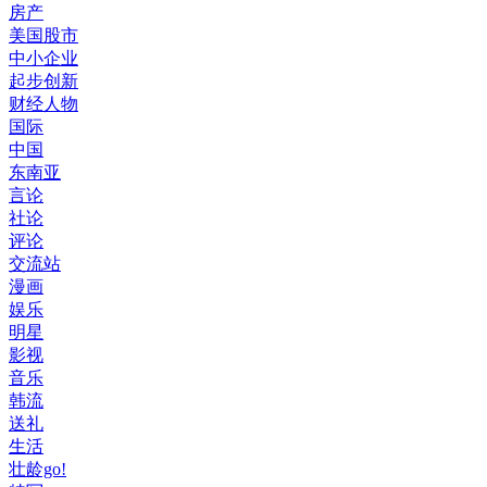
房产
美国股市
中小企业
起步创新
财经人物
国际
中国
东南亚
言论
社论
评论
交流站
漫画
娱乐
明星
影视
音乐
韩流
送礼
生活
壮龄go!