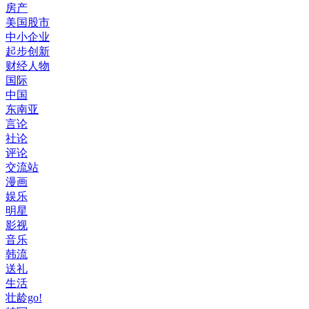
房产
美国股市
中小企业
起步创新
财经人物
国际
中国
东南亚
言论
社论
评论
交流站
漫画
娱乐
明星
影视
音乐
韩流
送礼
生活
壮龄go!