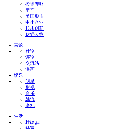
投资理财
房产
美国股市
中小企业
起步创新
财经人物
言论
社论
评论
交流站
漫画
娱乐
明星
影视
音乐
韩流
送礼
生活
壮龄go!
特写