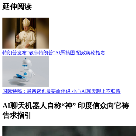
延伸阅读
特朗普发布“教宗特朗普”AI恶搞图 招致舆论指责
国际特稿：最亲密也最要命伴侣 小心AI聊天聊上不归路
AI聊天机器人自称“神” 印度信众向它祷
告求指引