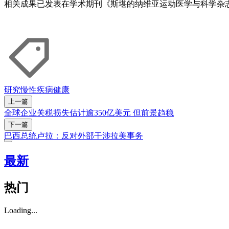
相关成果已发表在学术期刊《斯堪的纳维亚运动医学与科学杂
研究
慢性疾病
健康
上一篇
全球企业关税损失估计逾350亿美元 但前景趋稳
下一篇
巴西总统卢拉：反对外部干涉拉美事务
最新
热门
Loading...