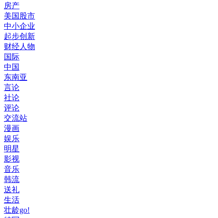
房产
美国股市
中小企业
起步创新
财经人物
国际
中国
东南亚
言论
社论
评论
交流站
漫画
娱乐
明星
影视
音乐
韩流
送礼
生活
壮龄go!