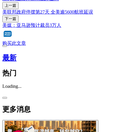
上一篇
美联邦政府停摆第27天 全美逾5600航班延误
下一篇
美媒：亚马逊预计裁员3万人
购买此文章
最新
热门
Loading...
更多消息