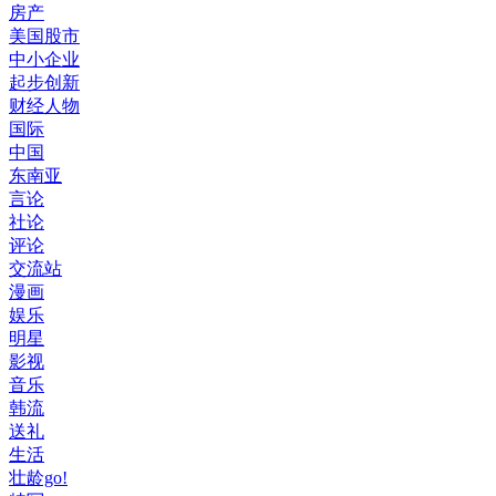
房产
美国股市
中小企业
起步创新
财经人物
国际
中国
东南亚
言论
社论
评论
交流站
漫画
娱乐
明星
影视
音乐
韩流
送礼
生活
壮龄go!