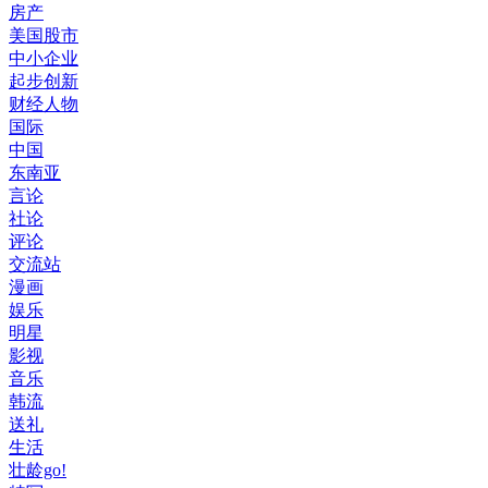
房产
美国股市
中小企业
起步创新
财经人物
国际
中国
东南亚
言论
社论
评论
交流站
漫画
娱乐
明星
影视
音乐
韩流
送礼
生活
壮龄go!