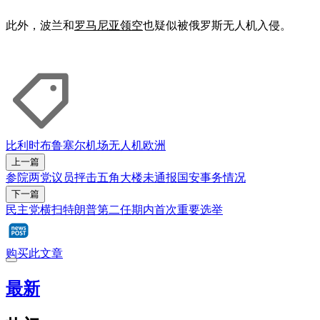
此外，波兰和
罗马尼亚领空
也疑似被俄罗斯无人机入侵。
比利时
布鲁塞尔
机场
无人机
欧洲
上一篇
参院两党议员抨击五角大楼未通报国安事务情况
下一篇
民主党横扫特朗普第二任期内首次重要选举
购买此文章
最新