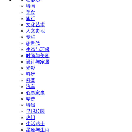
特写
美食
旅行
文化艺术
人文史地
专栏
@世代
生态与环保
时尚与美容
设计与家居
光影
科玩
科普
汽车
心事家事
精选
特辑
早报校园
热门
生活贴士
星座与生肖