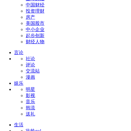
中国财经
投资理财
房产
美国股市
中小企业
起步创新
财经人物
言论
社论
评论
交流站
漫画
娱乐
明星
影视
音乐
韩流
送礼
生活
壮龄go!