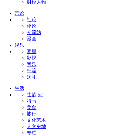
财经人物
言论
社论
评论
交流站
漫画
娱乐
明星
影视
音乐
韩流
送礼
生活
壮龄go!
特写
美食
旅行
文化艺术
人文史地
专栏