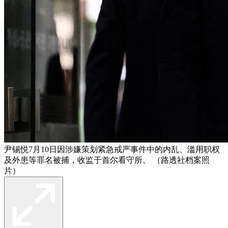
尹锡悦7月10日因涉嫌策划紧急戒严事件中的内乱、滥用职权
及外患等罪名被捕，收监于首尔看守所。 （路透社档案照
片）