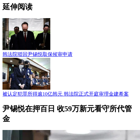
延伸阅读
韩法院驳回尹锡悦取保候审申请
被认定犯罪所得逾10亿韩元 韩法院正式开庭审理金建希案
尹锡悦在押百日 收59万新元看守所代管
金