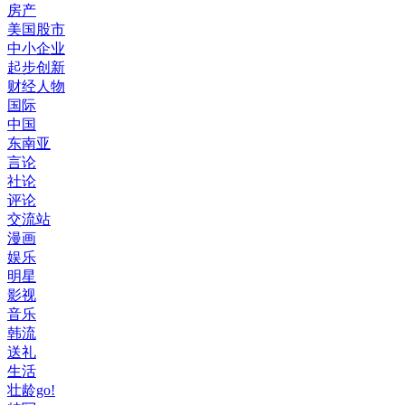
房产
美国股市
中小企业
起步创新
财经人物
国际
中国
东南亚
言论
社论
评论
交流站
漫画
娱乐
明星
影视
音乐
韩流
送礼
生活
壮龄go!