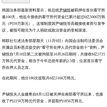
韩国法务部最新资料显示，前总统
尹锡悦
被羁押在首尔看守所
逾100天，他迄今接收的看守所代管金已累计超过6亿5000万韩
元（约59万新元）。这项制度因尹锡悦等高额接收者而引发争
议，被指可能沦为个人捐款或政治资金的变相渠道。
韩联社引述法务部星期天（11月9日）向国会法制司法委员会
所属议员朴恩贞提交的“看守所在押人员代管金前十”资料，尹
锡悦自7月10日第二次被拘留至10月26日期间，共接收6亿5725
万韩元代管金，相当于今年总统年薪的2.5倍，位居首尔看守
所在押人员之首。
在此期间，他分180次提取共6亿5166万韩元。
尹锡悦夫人金建希自8月12日被关押在南部看守所以来，也接
收了约2250万韩元代管金，并提取约1856万韩元。