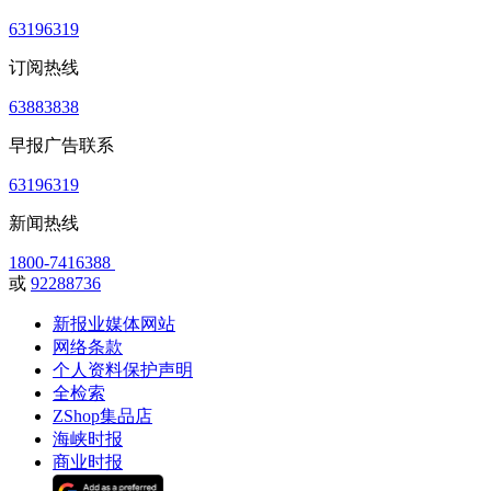
63196319
订阅热线
63883838
早报广告联系
63196319
新闻热线
1800-7416388
或
92288736
新报业媒体网站
网络条款
个人资料保护声明
全检索
ZShop集品店
海峡时报
商业时报