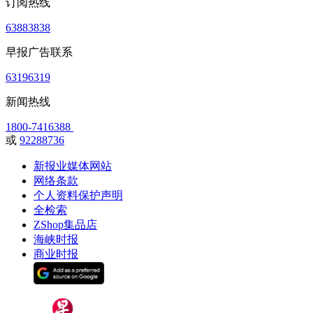
订阅热线
63883838
早报广告联系
63196319
新闻热线
1800-7416388
或
92288736
新报业媒体网站
网络条款
个人资料保护声明
全检索
ZShop集品店
海峡时报
商业时报