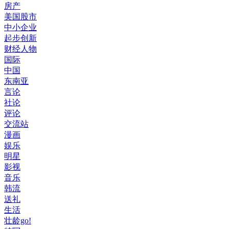
房产
美国股市
中小企业
起步创新
财经人物
国际
中国
东南亚
言论
社论
评论
交流站
漫画
娱乐
明星
影视
音乐
韩流
送礼
生活
壮龄go!