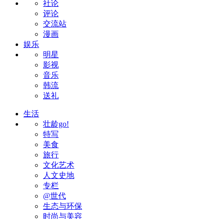
社论
评论
交流站
漫画
娱乐
明星
影视
音乐
韩流
送礼
生活
壮龄go!
特写
美食
旅行
文化艺术
人文史地
专栏
@世代
生态与环保
时尚与美容