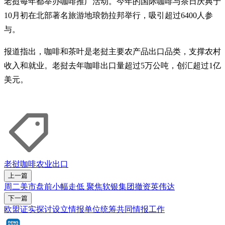
老挝每年都举办咖啡推广活动。今年的国际咖啡与茶日庆典于
10月初在北部著名旅游地琅勃拉邦举行，吸引超过6400人参
与。
报道指出，咖啡和茶叶是老挝主要农产品出口品类，支撑农村
收入和就业。老挝去年咖啡出口量超过5万公吨，创汇超过1亿
美元。
老挝
咖啡
农业
出口
上一篇
周二美市盘前小幅走低 聚焦软银集团撤资英伟达
下一篇
欧盟证实探讨设立情报单位统筹共同情报工作