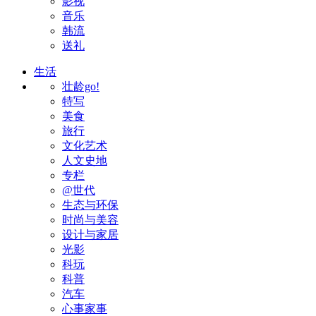
影视
音乐
韩流
送礼
生活
壮龄go!
特写
美食
旅行
文化艺术
人文史地
专栏
@世代
生态与环保
时尚与美容
设计与家居
光影
科玩
科普
汽车
心事家事