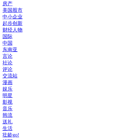
房产
美国股市
中小企业
起步创新
财经人物
国际
中国
东南亚
言论
社论
评论
交流站
漫画
娱乐
明星
影视
音乐
韩流
送礼
生活
壮龄go!