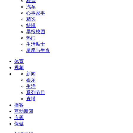
科普
汽车
心事家事
精选
特辑
早报校园
热门
生活贴士
星座与生肖
体育
视频
新闻
娱乐
生活
系列节目
直播
播客
互动新闻
专题
保健