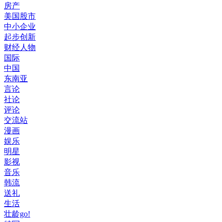
房产
美国股市
中小企业
起步创新
财经人物
国际
中国
东南亚
言论
社论
评论
交流站
漫画
娱乐
明星
影视
音乐
韩流
送礼
生活
壮龄go!