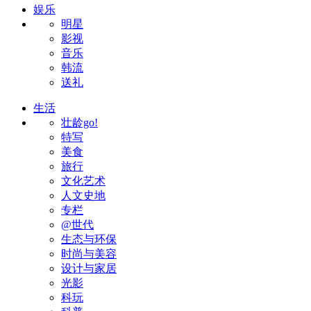
娱乐
明星
影视
音乐
韩流
送礼
生活
壮龄go!
特写
美食
旅行
文化艺术
人文史地
专栏
@世代
生态与环保
时尚与美容
设计与家居
光影
科玩