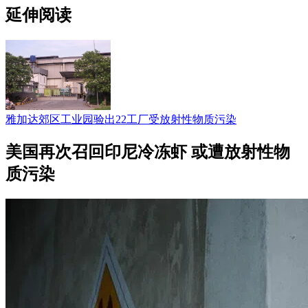
延伸阅读
雅加达郊区工业园验出22工厂受放射性物质污染
美国再次召回印尼冷冻虾 或遭放射性物
质污染