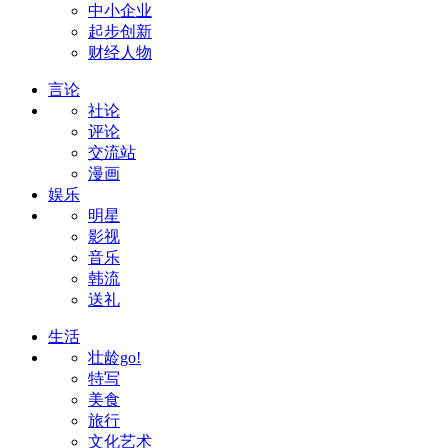
中小企业
起步创新
财经人物
言论
社论
评论
交流站
漫画
娱乐
明星
影视
音乐
韩流
送礼
生活
壮龄go!
特写
美食
旅行
文化艺术