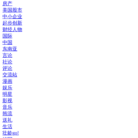
房产
美国股市
中小企业
起步创新
财经人物
国际
中国
东南亚
言论
社论
评论
交流站
漫画
娱乐
明星
影视
音乐
韩流
送礼
生活
壮龄go!