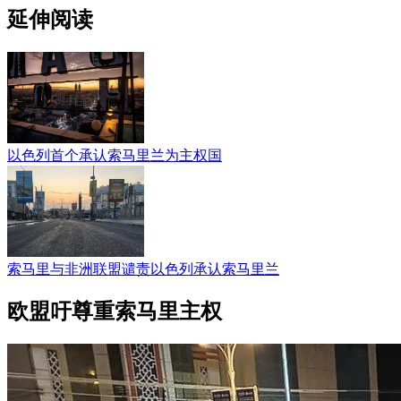
延伸阅读
以色列首个承认索马里兰为主权国
索马里与非洲联盟谴责以色列承认索马里兰
欧盟吁尊重索马里主权