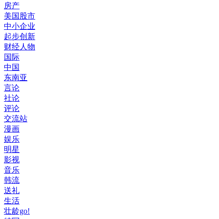
房产
美国股市
中小企业
起步创新
财经人物
国际
中国
东南亚
言论
社论
评论
交流站
漫画
娱乐
明星
影视
音乐
韩流
送礼
生活
壮龄go!