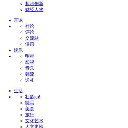
起步创新
财经人物
言论
社论
评论
交流站
漫画
娱乐
明星
影视
音乐
韩流
送礼
生活
壮龄go!
特写
美食
旅行
文化艺术
人文史地