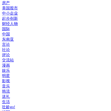
房产
美国股市
中小企业
起步创新
财经人物
国际
中国
东南亚
言论
社论
评论
交流站
漫画
娱乐
明星
影视
音乐
韩流
送礼
生活
壮龄go!