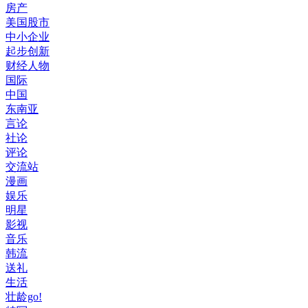
房产
美国股市
中小企业
起步创新
财经人物
国际
中国
东南亚
言论
社论
评论
交流站
漫画
娱乐
明星
影视
音乐
韩流
送礼
生活
壮龄go!