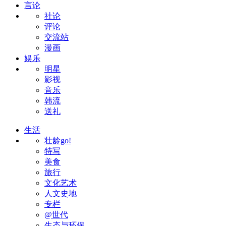
言论
社论
评论
交流站
漫画
娱乐
明星
影视
音乐
韩流
送礼
生活
壮龄go!
特写
美食
旅行
文化艺术
人文史地
专栏
@世代
生态与环保