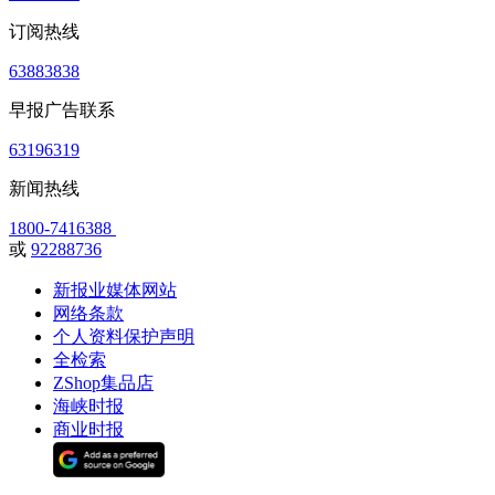
订阅热线
63883838
早报广告联系
63196319
新闻热线
1800-7416388
或
92288736
新报业媒体网站
网络条款
个人资料保护声明
全检索
ZShop集品店
海峡时报
商业时报