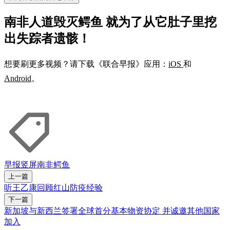
南非人道毁灭鳄鱼 就为了从它肚子里挖
出失踪者遗骸！
想要刷更多视频？请下载《联合早报》应用：
iOS
和
Android
。
早报竖屏
南非
鳄鱼
上一篇
听王乙康回顾红山防疫经验
下一篇
新加坡与新西兰签署全球首分基本物资协定 并诚邀其他国家
加入