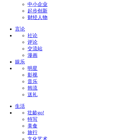
中小企业
起步创新
财经人物
言论
社论
评论
交流站
漫画
娱乐
明星
影视
音乐
韩流
送礼
生活
壮龄go!
特写
美食
旅行
文化艺术