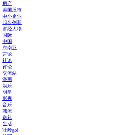
房产
美国股市
中小企业
起步创新
财经人物
国际
中国
东南亚
言论
社论
评论
交流站
漫画
娱乐
明星
影视
音乐
韩流
送礼
生活
壮龄go!