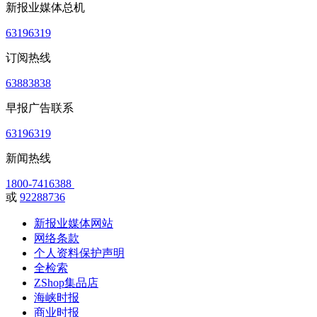
新报业媒体总机
63196319
订阅热线
63883838
早报广告联系
63196319
新闻热线
1800-7416388
或
92288736
新报业媒体网站
网络条款
个人资料保护声明
全检索
ZShop集品店
海峡时报
商业时报