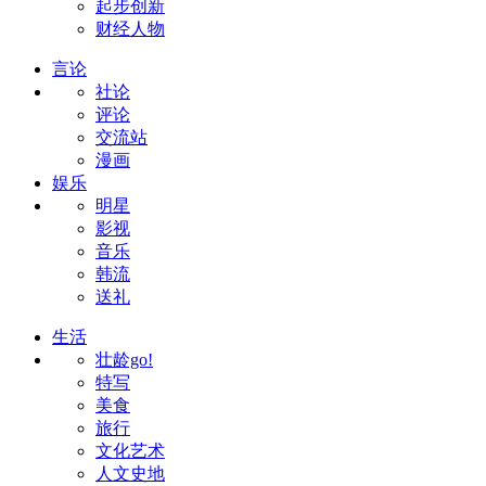
起步创新
财经人物
言论
社论
评论
交流站
漫画
娱乐
明星
影视
音乐
韩流
送礼
生活
壮龄go!
特写
美食
旅行
文化艺术
人文史地