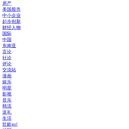
房产
美国股市
中小企业
起步创新
财经人物
国际
中国
东南亚
言论
社论
评论
交流站
漫画
娱乐
明星
影视
音乐
韩流
送礼
生活
壮龄go!