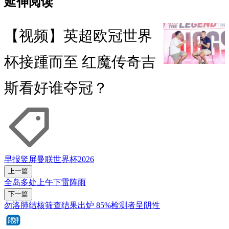
延伸阅读
【视频】英超欧冠世界
杯接踵而至 红魔传奇吉
斯看好谁夺冠？
早报竖屏
曼联
世界杯2026
上一篇
全岛多处上午下雷阵雨
下一篇
勿洛肺结核筛查结果出炉 85%检测者呈阴性