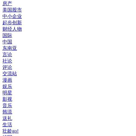
房产
美国股市
中小企业
起步创新
财经人物
国际
中国
东南亚
言论
社论
评论
交流站
漫画
娱乐
明星
影视
音乐
韩流
送礼
生活
壮龄go!