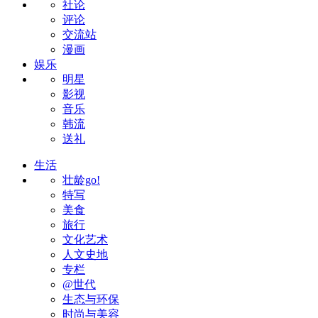
社论
评论
交流站
漫画
娱乐
明星
影视
音乐
韩流
送礼
生活
壮龄go!
特写
美食
旅行
文化艺术
人文史地
专栏
@世代
生态与环保
时尚与美容