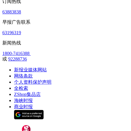
订阅热线
63883838
早报广告联系
63196319
新闻热线
1800-7416388
或
92288736
新报业媒体网站
网络条款
个人资料保护声明
全检索
ZShop集品店
海峡时报
商业时报