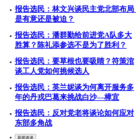
报告选民：林文兴谈民主党北部布局
是有意还是被迫？
报告选民：潘群勤给前进党A队多大
胜算？陈礼添参选不是为了胜利？
报告选民：要草根也要吸睛？符策涫
谈工人党如何挑候选人
报告选民：英兰妮谈为何离开服务多
年的丹戎巴葛来挑战白沙—樟宜
报告选民：反对党老将谈论如何应对
东部多角战
新闻速递