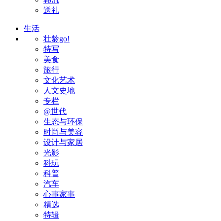
送礼
生活
壮龄go!
特写
美食
旅行
文化艺术
人文史地
专栏
@世代
生态与环保
时尚与美容
设计与家居
光影
科玩
科普
汽车
心事家事
精选
特辑