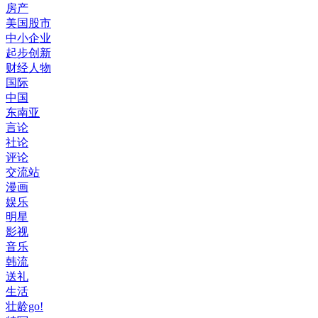
房产
美国股市
中小企业
起步创新
财经人物
国际
中国
东南亚
言论
社论
评论
交流站
漫画
娱乐
明星
影视
音乐
韩流
送礼
生活
壮龄go!