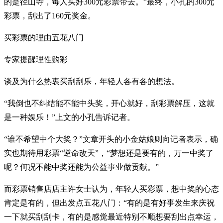
的是径山寺，每人买好300元彩票带去。”最终，小孔的300元
彩票，刮出了160元奖金。
买彩票的理由五花八门
专家提醒理性购彩
谈及为什么热衷买刮刮乐，年轻人各有各的想法。
“我倒也不纠结能不能中头奖，开心就好，刮彩票解压，这就
是一种娱乐！”上文的小孔告诉记者。
“谁不希望中个大奖？”文章开头的小金姑娘则向记者表示，确
实也期待用彩票“逆命改天”，“梦想还是要有的，万一中奖了
呢？何况不能中奖还能为公益事业做贡献。”
而彩票销售店店主许女士认为，年轻人买彩票，想中奖的心态
肯定是有的，但出发点五花八门：“有的是有好事发生来庆祝
一下就买刮刮卡，有的是感觉最近特别不顺想要刮出点幸运，