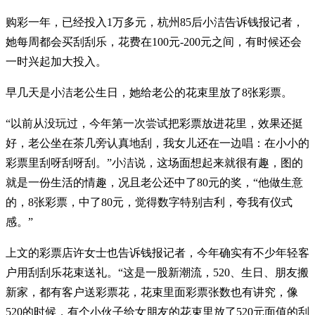
购彩一年，已经投入1万多元，杭州85后小洁告诉钱报记者，
她每周都会买刮刮乐，花费在100元-200元之间，有时候还会
一时兴起加大投入。
早几天是小洁老公生日，她给老公的花束里放了8张彩票。
“以前从没玩过，今年第一次尝试把彩票放进花里，效果还挺
好，老公坐在茶几旁认真地刮，我女儿还在一边唱：在小小的
彩票里刮呀刮呀刮。”小洁说，这场面想起来就很有趣，图的
就是一份生活的情趣，况且老公还中了80元的奖，“他做生意
的，8张彩票，中了80元，觉得数字特别吉利，夸我有仪式
感。”
上文的彩票店许女士也告诉钱报记者，今年确实有不少年轻客
户用刮刮乐花束送礼。“这是一股新潮流，520、生日、朋友搬
新家，都有客户送彩票花，花束里面彩票张数也有讲究，像
520的时候，有个小伙子给女朋友的花束里放了520元面值的刮