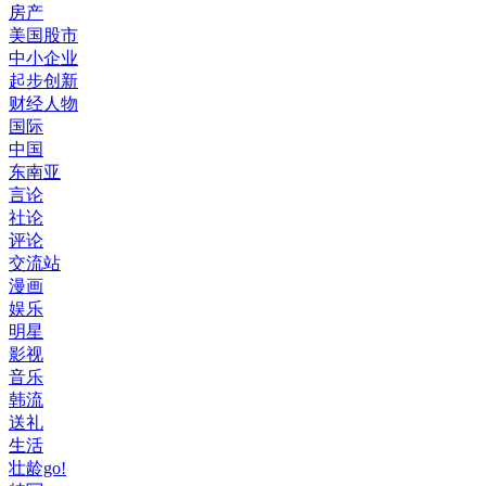
房产
美国股市
中小企业
起步创新
财经人物
国际
中国
东南亚
言论
社论
评论
交流站
漫画
娱乐
明星
影视
音乐
韩流
送礼
生活
壮龄go!