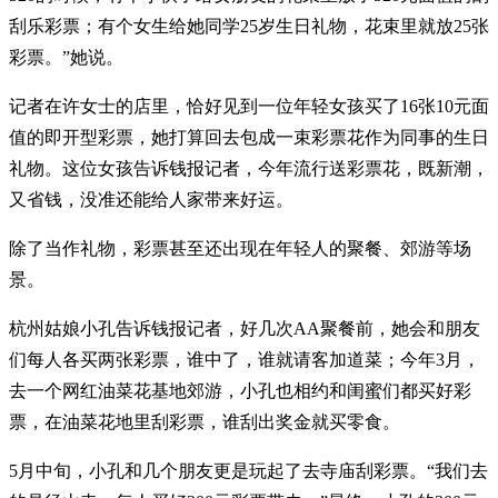
刮乐彩票；有个女生给她同学25岁生日礼物，花束里就放25张
彩票。”她说。
记者在许女士的店里，恰好见到一位年轻女孩买了16张10元面
值的即开型彩票，她打算回去包成一束彩票花作为同事的生日
礼物。这位女孩告诉钱报记者，今年流行送彩票花，既新潮，
又省钱，没准还能给人家带来好运。
除了当作礼物，彩票甚至还出现在年轻人的聚餐、郊游等场
景。
杭州姑娘小孔告诉钱报记者，好几次AA聚餐前，她会和朋友
们每人各买两张彩票，谁中了，谁就请客加道菜；今年3月，
去一个网红油菜花基地郊游，小孔也相约和闺蜜们都买好彩
票，在油菜花地里刮彩票，谁刮出奖金就买零食。
5月中旬，小孔和几个朋友更是玩起了去寺庙刮彩票。“我们去