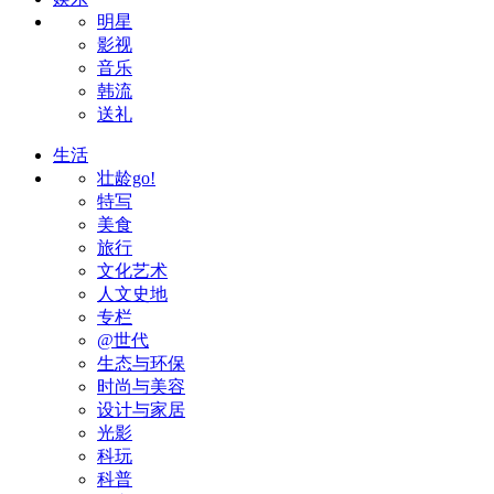
明星
影视
音乐
韩流
送礼
生活
壮龄go!
特写
美食
旅行
文化艺术
人文史地
专栏
@世代
生态与环保
时尚与美容
设计与家居
光影
科玩
科普