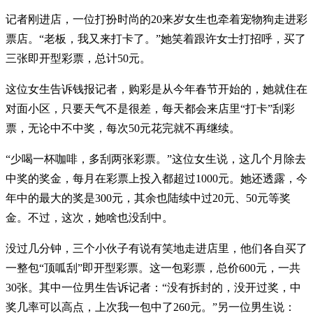
记者刚进店，一位打扮时尚的20来岁女生也牵着宠物狗走进彩
票店。“老板，我又来打卡了。”她笑着跟许女士打招呼，买了
三张即开型彩票，总计50元。
这位女生告诉钱报记者，购彩是从今年春节开始的，她就住在
对面小区，只要天气不是很差，每天都会来店里“打卡”刮彩
票，无论中不中奖，每次50元花完就不再继续。
“少喝一杯咖啡，多刮两张彩票。”这位女生说，这几个月除去
中奖的奖金，每月在彩票上投入都超过1000元。她还透露，今
年中的最大的奖是300元，其余也陆续中过20元、50元等奖
金。不过，这次，她啥也没刮中。
没过几分钟，三个小伙子有说有笑地走进店里，他们各自买了
一整包“顶呱刮”即开型彩票。这一包彩票，总价600元，一共
30张。其中一位男生告诉记者：“没有拆封的，没开过奖，中
奖几率可以高点，上次我一包中了260元。”另一位男生说：