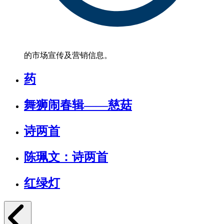
的市场宣传及营销信息。
药
舞狮闹春辑——慈菇
诗两首
陈珮文：诗两首
红绿灯