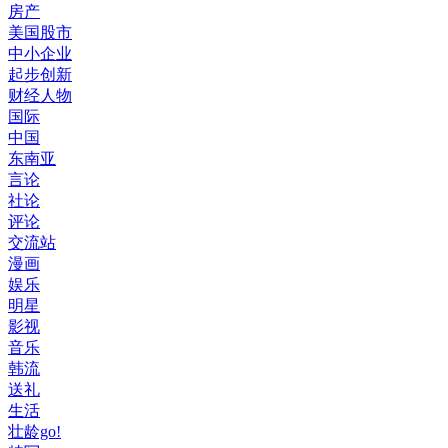
房产
美国股市
中小企业
起步创新
财经人物
国际
中国
东南亚
言论
社论
评论
交流站
漫画
娱乐
明星
影视
音乐
韩流
送礼
生活
壮龄go!