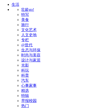
生活
壮龄go!
特写
美食
旅行
文化艺术
人文史地
专栏
@世代
生态与环保
时尚与美容
设计与家居
光影
科玩
科普
汽车
心事家事
精选
特辑
早报校园
热门