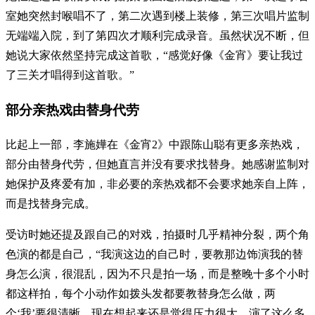
室她突然封喉唱不了，第二次遇到楼上装修，第三次唱片监制
无端端入院，到了第四次才顺利完成录音。虽然状况不断，但
她说大家依然坚持完成这首歌，“感觉好像《金宵》要让我过
了三关才唱得到这首歌。”
部分亲热戏由替身代劳
比起上一部，李施嬅在《金宵2》中跟陈山聪有更多亲热戏，
部分由替身代劳，但她直言并没有要求找替身。她感谢监制对
她保护及疼爱有加，非必要的亲热戏都不会要求她亲自上阵，
而是找替身完成。
受访时她还提及跟自己的对戏，拍摄时几乎精神分裂，两个角
色演的都是自己，“我演这边的自己时，要教那边饰演我的替
身怎么演，很混乱，因为不只是拍一场，而是整晚十多个小时
都这样拍，每个小动作如拨头发都要教替身怎么做，两
个‘我’要很清晰。现在想起来还是觉得压力很大，演了这么多