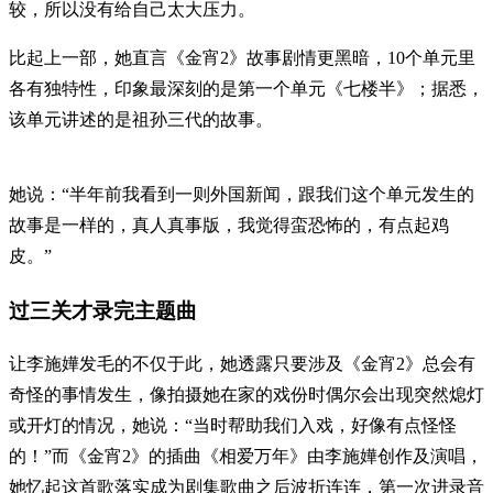
较，所以没有给自己太大压力。
比起上一部，她直言《金宵2》故事剧情更黑暗，10个单元里
各有独特性，印象最深刻的是第一个单元《七楼半》；据悉，
该单元讲述的是祖孙三代的故事。
她说：“半年前我看到一则外国新闻，跟我们这个单元发生的
故事是一样的，真人真事版，我觉得蛮恐怖的，有点起鸡
皮。”
过三关才录完主题曲
让李施嬅发毛的不仅于此，她透露只要涉及《金宵2》总会有
奇怪的事情发生，像拍摄她在家的戏份时偶尔会出现突然熄灯
或开灯的情况，她说：“当时帮助我们入戏，好像有点怪怪
的！”而《金宵2》的插曲《相爱万年》由李施嬅创作及演唱，
她忆起这首歌落实成为剧集歌曲之后波折连连，第一次进录音