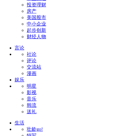
投资理财
房产
美国股市
中小企业
起步创新
财经人物
言论
社论
评论
交流站
漫画
娱乐
明星
影视
音乐
韩流
送礼
生活
壮龄go!
特写