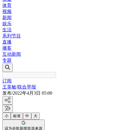
体育
视频
新闻
娱乐
生活
系列节目
直播
播客
互动新闻
专题
订阅
王英敏
/
联合早报
发布
/
2022年4月3日 05:00
小
标准
中
大
设为谷歌新闻首选来源