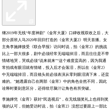
继2019年无线“年度神剧”《金宵大厦》口碑收视双收之后，大
部分原班人马2020年回归打造的《金宵大厦2》明天首播。女
主角李施嬅接受《联合早报》访问时说，拍《金宵2》的挑战
比上一部大很多，剧中必须经常无端端掉泪，而且往往是不带
情绪地哭，哭戏必须“说来就来”“这个难度蛮高的，因为我通
常拍戏有眼泪就有情绪，投入后才会落泪，所以在《金宵2》
中无端端掉泪，而且镜头前必须表演从零到眼泪滴下来，还蛮
难的。”她透露自己在两部《金宵》中的角色全然不同，因此
诠释时要刻意区分，还得绞尽脑汁让角色有所突破。
李施嬅凭《金宵》获封“民选视后”，在无线颁奖礼上也得到奖
项的认可，但她受访时说，拍《金宵2》没想过要跟上一部比