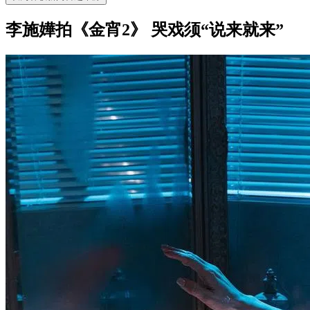
李施嬅拍《金宵2》 哭戏须“说来就来”