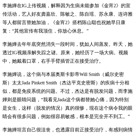
李施嬅在IG上传视频，解释因为生病未能参加《金宵2》的宣
传活动，艺人好友龚嘉欣、陈敏之、陈自瑶、苏永康、连诗雅
等人都留言替她加油，《金宵2》搭档陈山聪也祝她早日康
复：“其他宣传有我顶住，你放心休息。”
李施嬅去年年底突然消失一段时间，犹如人间蒸发。昨天，她
透过IG视频亲解失踪之谜。原来，她经历了一场大病。视频
中，她戴着口罩，右手手臂插管正在接受治疗。
李施嬅说，这个病与本届奥斯卡影帝Will Smith（威尔史密
斯）太太Jada Pinkett Smith（杰达平克史密斯）的疾病十分相
似，都是免疫系统的问题。不过，杰达是有脱发问题，而李施
嬅则是眼睛问题，“我看见Jada这个病都替她心痛，因为特别
是女生，这样（脱发的情况）真的很惨，现在这个病令我的眼
睛会有很多问题，例如很容易敏感，根本是完全开不到工。”
李施嬅坦言自己很沮丧，也透露目前正接受治疗，有感到病情