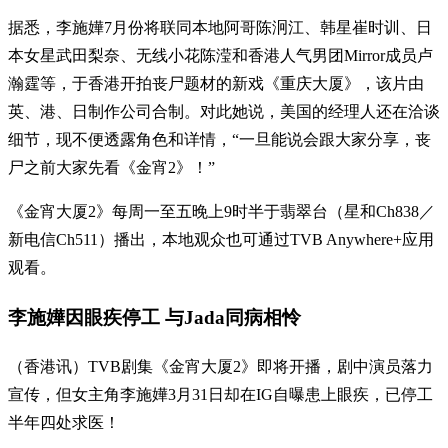
据悉，李施嬅7月份将联同本地阿哥陈泂江、韩星崔时训、日
本女星武田梨奈、无线小花陈滢和香港人气男团Mirror成员卢
瀚霆等，于香港开拍丧尸题材的新戏《重庆大厦》，该片由
英、港、日制作公司合制。对此她说，美国的经理人还在洽谈
细节，现不便透露角色和详情，“一旦能说会跟大家分享，丧
尸之前大家先看《金宵2》！”
《金宵大厦2》每周一至五晚上9时半于翡翠台（星和Ch838／
新电信Ch511）播出，本地观众也可通过TVB Anywhere+应用
观看。
李施嬅因眼疾停工 与Jada同病相怜
（香港讯）TVB剧集《金宵大厦2》即将开播，剧中演员落力
宣传，但女主角李施嬅3月31日却在IG自曝患上眼疾，已停工
半年四处求医！