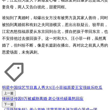
中，江宏杰为爱人下厨做爱心餐，福原爱则自爆梦想是成为贤
妻良母，两人又告白彼此，甜蜜同框。
谁知到了离婚时，却爆出女方没有被男方及其家人善待，同时
被拍到离婚前和有妇之夫同游横滨，惹出出轨疑云。较早前，
江宏杰怒指福原爱从东京回到台北，擅自把孩子带回东京，也
不安排他过去接回孩子。这一对和大S、汪小菲一样，虽然离
婚了，但纠纷不断，像是长篇剧在播出。再对比之前真人秀的
恩爱场面，未免讽刺。
明星
中国综艺节目
真人秀
大S
汪小菲
福原爱
王宝强
娱乐吃瓜
上一篇
锺丽缇传因9万被威胁离婚 老公张伦硕暴怒回应
下一篇
《花路阿朱妈》釜山首映 洪慧芳郑各评与观众哭成一团