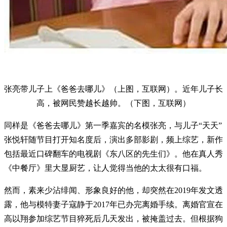
张亮带儿子上《爸爸去哪儿》（上图，互联网）。近年儿子长
高，被网民赞越长越帅。（下图，互联网）
同样是《爸爸去哪儿》第一季嘉宾的名模张亮，与儿子“天天”
张悦轩随节目打开知名度后，演出多部影剧，频上综艺，新作
包括最近口碑翻车的电视剧《东八区的先生们》。他在真人秀
《中餐厅》里大显厨艺，让人觉得当他的太太很有口福。
然而，素来少沾绯闻、形象良好的他，却突然在2019年发文透
露，他与模特妻子寇静于2017年已办完离婚手续。离婚官宣在
高以翔参加综艺节目猝死后几天发出，被掩盖过去。但根据狗