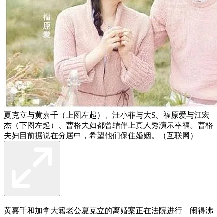
夏克立与黄嘉千（上图左起）、汪小菲与大S、福原爱与江宏
杰（下图左起）、曹格夫妇都曾结伴上真人秀演示幸福。曹格
夫妇目前据说在分居中，希望他们保住婚姻。（互联网）
黄嘉千和加拿大籍老公夏克立的离婚案正在法院进行，闹得沸