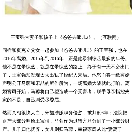
王宝强带妻子和孩子上《爸爸去哪儿2》。（互联网）
同样和夏克立父女一起参加《爸爸去哪儿3》的王宝强，也在
2016年离婚。2015年到2016年，正是他录制综艺最多的年份。
他不是在录综艺，就是在录综艺的路上。终于有一天不必出门
了，王宝强却发现太太出轨了经纪人宋喆。他怒而将一纸离婚
声明公开马蓉和宋喆的所作所为，一场离婚大战就此打响。离
婚官司开始，马蓉将自己塑造成一个受害者，联手母亲指控夫
家的不是，自己则受尽委屈。
然而真相很快大白，宋喆涉嫌职务侵占，被判刑6年；法院把
财产大部分判给王宝强，马蓉作为过错方只分到了一小部分财
产。儿子归他抚养，女儿则归马蓉，幸福家庭从此“妻离子