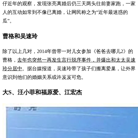
仔近年的观察，发现张亮离婚后仍三天两头往前妻家跑，一家
人的互动如常到不像已离婚，让网民称之为“近年最迷惑的
瓜”。
曹格和吴速玲
除了以上几对，2014年曾带一对儿女参加《爸爸去哪儿2》的
曹格，
去年也突然一再发生言行脱序事件，并爆出和太太吴速
玲分居中
。据台媒报道，吴速玲带了孩子们搬离爱巢，让外界
意识到他们的婚姻关系或许岌岌可危。
大S、汪小菲和福原爱、江宏杰