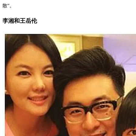
散”。
李湘和王岳伦