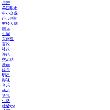
房产
美国股市
中小企业
起步创新
财经人物
国际
中国
东南亚
言论
社论
评论
交流站
漫画
娱乐
明星
影视
音乐
韩流
送礼
生活
壮龄go!