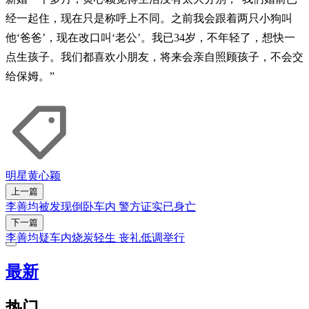
经一起住，现在只是称呼上不同。之前我会跟着两只小狗叫
他‘爸爸’，现在改口叫‘老公’。我已34岁，不年轻了，想快一
点生孩子。我们都喜欢小朋友，将来会亲自照顾孩子，不会交
给保姆。”
明星
黄心颖
上一篇
李善均被发现倒卧车内 警方证实已身亡
下一篇
李善均疑车内烧炭轻生 丧礼低调举行
最新
热门