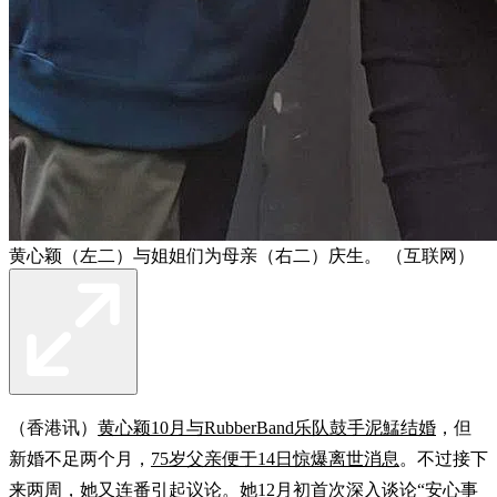
黄心颖（左二）与姐姐们为母亲（右二）庆生。 （互联网）
（香港讯）
黄心颖10月与RubberBand乐队鼓手泥鯭结婚
，但
新婚不足两个月，
75岁父亲便于14日惊爆离世消息
。不过接下
来两周，她又连番引起议论。她
12月初首次深入谈论“安心事