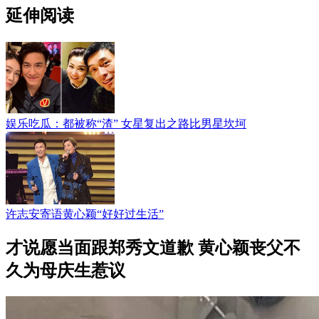
延伸阅读
娱乐吃瓜：都被称“渣” 女星复出之路比男星坎坷
许志安寄语黄心颖“好好过生活”
才说愿当面跟郑秀文道歉 黄心颖丧父不
久为母庆生惹议