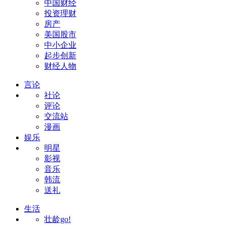
中国财经
投资理财
房产
美国股市
中小企业
起步创新
财经人物
言论
社论
评论
交流站
漫画
娱乐
明星
影视
音乐
韩流
送礼
生活
壮龄go!