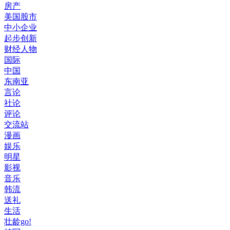
房产
美国股市
中小企业
起步创新
财经人物
国际
中国
东南亚
言论
社论
评论
交流站
漫画
娱乐
明星
影视
音乐
韩流
送礼
生活
壮龄go!