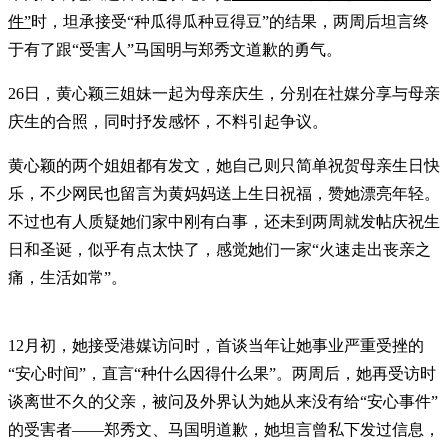
件”
时，坦承接受“种瓜得瓜种豆得豆”的结果，两周后坦言终
于有了跟“受害人”马国明与郑秀文道歉的勇气。
26日，黄心颖三姐妹一起为母亲庆生，分别在社媒分享与母亲
庆生的合照，同时抒发感怀，不料引起争议。
黄心颖的两个姐姐都有发文，她自己则只简单祝贺母亲生日快
乐，不少网民也留言为黄妈妈送上生日祝福，赞她漂亮年轻。
不过也有人质疑她们家中刚有白事，还未到两周就发帖庆祝生
日和圣诞，似乎有点太快了，感觉她们一家“火速走出丧亲之
痛，生活如常”。
12月初，她接受港媒访问时，首谈当年让她事业严重受挫的
“安心时间”，直言“种什么因得什么果”。两周后，她再受访时
谈离世不久的父亲，被问及外界认为她从来没有给“安心事件”
的受害者——郑秀文、马国明道歉，她坦言曾私下发过信息，