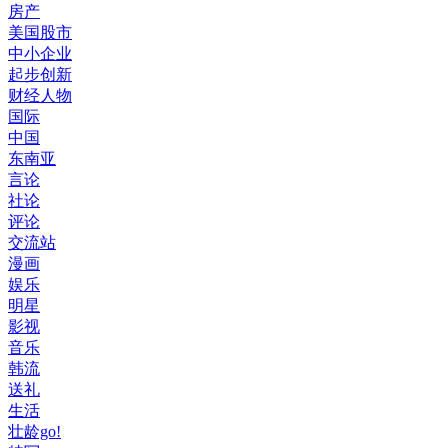
房产
美国股市
中小企业
起步创新
财经人物
国际
中国
东南亚
言论
社论
评论
交流站
漫画
娱乐
明星
影视
音乐
韩流
送礼
生活
壮龄go!