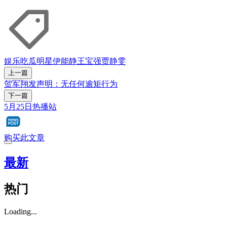
娱乐吃瓜
明星
伊能静
王宝强
贾静雯
上一篇
贺军翔发声明：无任何逾矩行为
下一篇
5月25日热播站
购买此文章
最新
热门
Loading...