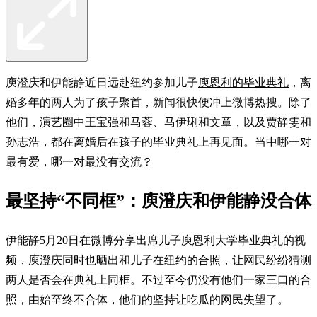
庾澄庆和伊能静近日远赴纽约参加儿子
庾恩利的毕业典礼
，离
婚多年的两人为了孩子聚首，新闻很快便冲上微博热搜。除了
他们，演艺圈中王宝强和马蓉、马伊琍和文章，以及贾静雯和
孙志浩，都在离婚后在孩子的毕业典礼上再见面。当中哪一对
最有爱，哪一对最没有交流？
最坚持“不同框”：庾澄庆和伊能静没合体
伊能静5月20日在微博分享出席儿子庾恩利大学毕业典礼的视
频，庾澄庆同时也晒出和儿子在纽约的合照，让网民纷纷猜测
两人是否会在典礼上同框。不过至今仍没有他们一家三口的合
照，由始至终不合体，他们的坚持让吃瓜的网民失望了。