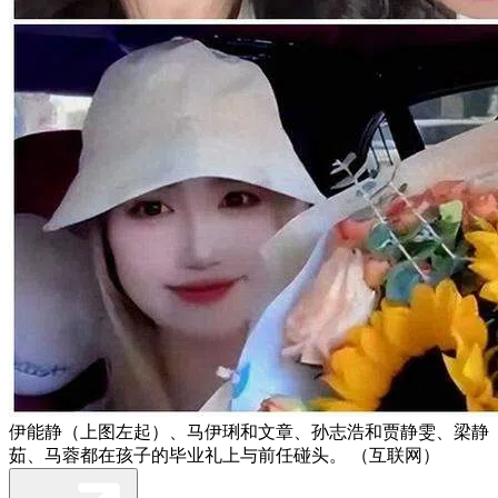
伊能静（上图左起）、马伊琍和文章、孙志浩和贾静雯、梁静
茹、马蓉都在孩子的毕业礼上与前任碰头。 （互联网）