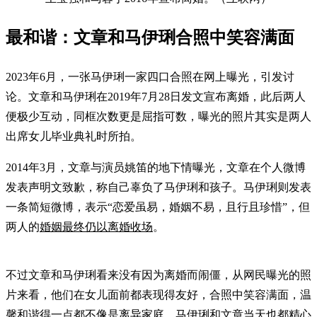
最和谐：文章和马伊琍合照中笑容满面
2023年6月，一张马伊琍一家四口合照在网上曝光，引发讨
论。文章和马伊琍在2019年7月28日发文宣布离婚，此后两人
便极少互动，同框次数更是屈指可数，曝光的照片其实是两人
出席女儿毕业典礼时所拍。
2014年3月，文章与演员姚笛的地下情曝光，文章在个人微博
发表声明文致歉，称自己辜负了马伊琍和孩子。马伊琍则发表
一条简短微博，表示“恋爱虽易，婚姻不易，且行且珍惜”，但
两人的
婚姻最终仍以离婚收场
。
不过文章和马伊琍看来没有因为离婚而闹僵，从网民曝光的照
片来看，他们在女儿面前都表现得友好，合照中笑容满面，温
馨和谐得一点都不像是离异家庭。马伊琍和文章当天也都精心