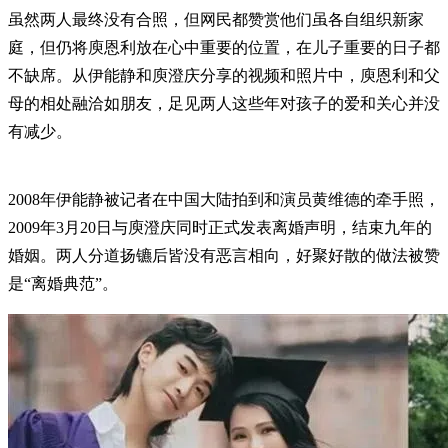
虽然两人最终没有合照，但网民都赞赏他们虽各自组织新家
庭，但仍将庾恩利放在心中重要的位置，在儿子重要的日子都
不缺席。从伊能静和庾澄庆分享的视频和照片中，庾恩利和父
母的相处融洽如朋友，足见两人这些年对孩子的爱和关心并没
有减少。
2008年伊能静被记者在中国大陆拍到和演员黄维德的牵手照，
2009年3月20日与庾澄庆同时正式发表离婚声明，结束九年的
婚姻。两人分道扬镳后皆没有恶言相向，好聚好散的做法被赞
是“离婚典范”。