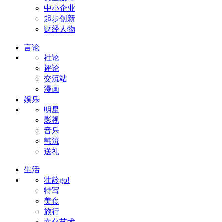
中小企业
起步创新
财经人物
言论
社论
评论
交流站
漫画
娱乐
明星
影视
音乐
韩流
送礼
生活
壮龄go!
特写
美食
旅行
文化艺术