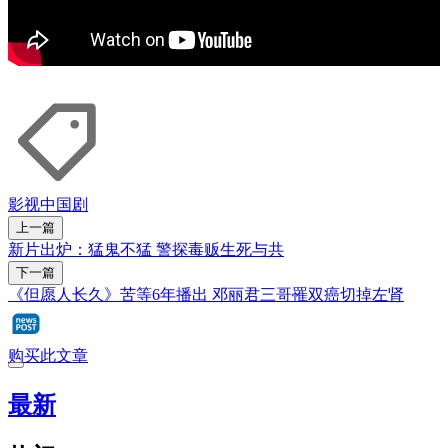
影视
中国剧
上一篇
新片出炉：猛鬼不猛 警探毒贩生死与共
下一篇
《但愿人长久》苦等6年播出 邓丽君三哥罹双癌切掉左肾
购买此文章
最新