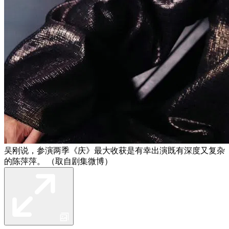
吴刚说，参演两季《庆》最大收获是有幸出演既有深度又复杂
的陈萍萍。 （取自剧集微博）