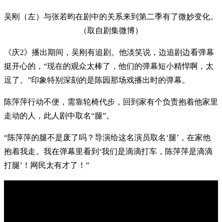
吴刚（左）与张若昀在剧中的关系来到第二季有了微妙变化。
（取自剧集微博）
《庆2》播出期间，吴刚有追剧。他淡笑说，边追剧边看弹幕
挺开心的，“现在的观众太棒了，他们的弹幕短小精悍啊，太
逗了。”印象特别深刻的是陈园那场戏播出时的弹幕。
陈萍萍行动不便，需靠轮椅代步，回到家有个负责抱着他家里
走动的人，此人剧中取名“腿”。
“陈萍萍的腿不是废了吗？导演给这名演员取名‘腿’，在家他
抱着我走。我在弹幕里看到‘我们是滴滴打车，陈萍萍是滴滴
打腿’！网民太有才了！”