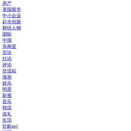
房产
美国股市
中小企业
起步创新
财经人物
国际
中国
东南亚
言论
社论
评论
交流站
漫画
娱乐
明星
影视
音乐
韩流
送礼
生活
壮龄go!