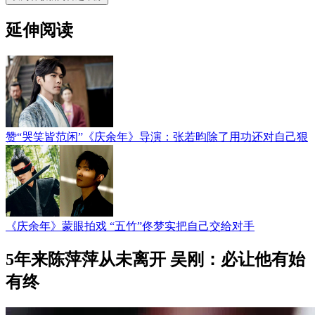
延伸阅读
赞“哭笑皆范闲”《庆余年》导演：张若昀除了用功还对自己狠
《庆余年》蒙眼拍戏 “五竹”佟梦实把自己交给对手
5年来陈萍萍从未离开 吴刚：必让他有始
有终