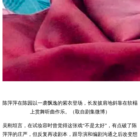
陈萍萍在陈园以一袭飘逸的紫衣登场，长发披肩地斜靠在软榻
上赏舞听曲作乐。（取自剧集微博）
吴刚坦言，在试妆容时曾觉得这张戏“不是太好”，有点破了陈
萍萍的庄严，但反复再读剧本，跟导演和编剧沟通之后改变想