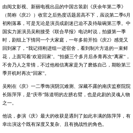
由阅文影视、新丽电视出品的中国古装剧《庆余年第二季》
（简称《庆2》）收官之后热度话题居高不下，虽说第二季6月
初刚落幕，可是无论是演员或剧迷已迫不及待敲碗第三季。中
国实力派演员吴刚接受《联合早报》电访时说，拍摄第一季
时，剧组上下情同一个大家庭，一年多前开拍《庆2》感觉又
回到家了，“我记得刚进组一进宿舍，看到制片方送的一束鲜
花，上面写着‘欢迎回家’。”拍摄三个多月后杀青再次“离家”，
不舍乃人之常情，不过他相信离家是为了磨炼自己，期盼第三
季开机时再次“回家”。
吴刚在《庆》一二季饰演阴沉难测、深藏不露的南庆监察院院
长陈萍萍，是“庆帝”陈道明的左膀右臂，也是此剧的灵魂人物
之一。
他说，参演《庆》最大的收获是遇到了如此丰满的陈萍萍，有
幸出演这个既有深度又复杂、且有挑战性的角色。