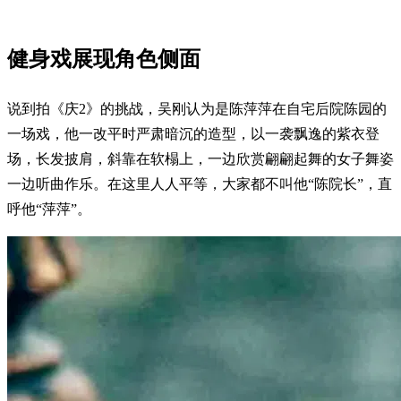
健身戏展现角色侧面
说到拍《庆2》的挑战，吴刚认为是陈萍萍在自宅后院陈园的
一场戏，他一改平时严肃暗沉的造型，以一袭飘逸的紫衣登
场，长发披肩，斜靠在软榻上，一边欣赏翩翩起舞的女子舞姿
一边听曲作乐。在这里人人平等，大家都不叫他“陈院长”，直
呼他“萍萍”。