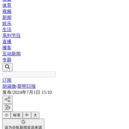
体育
视频
新闻
娱乐
生活
系列节目
直播
播客
互动新闻
专题
订阅
胡淑微
/
新明日报
发布
/
2024年7月1日 15:10
小
标准
中
大
设为谷歌新闻首选来源