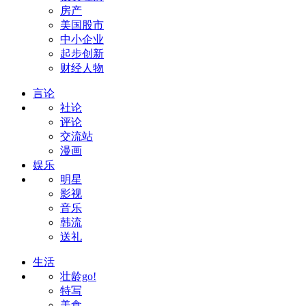
房产
美国股市
中小企业
起步创新
财经人物
言论
社论
评论
交流站
漫画
娱乐
明星
影视
音乐
韩流
送礼
生活
壮龄go!
特写
美食