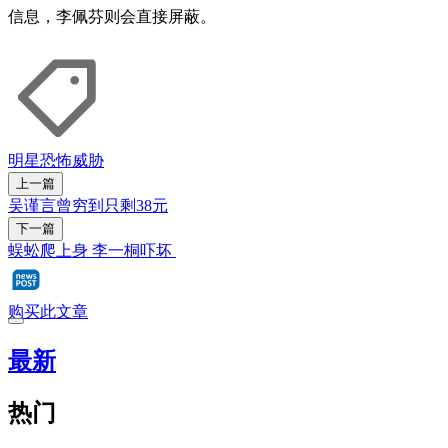
信息，李佩芬则会直接屏蔽。
明星
恐怖威胁
上一篇
吴谨言曾穷到只剩38元
下一篇
蜈蚣爬上身 李一桐吓坏
购买此文章
最新
热门