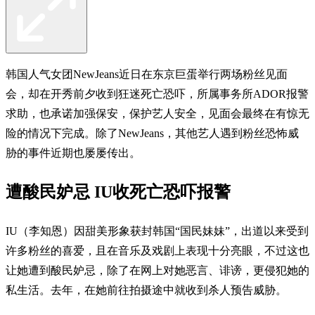
韩国人气女团NewJeans近日在东京巨蛋举行两场粉丝见面
会，却在开秀前夕收到狂迷死亡恐吓，所属事务所ADOR报警
求助，也承诺加强保安，保护艺人安全，见面会最终在有惊无
险的情况下完成。除了NewJeans，其他艺人遇到粉丝恐怖威
胁的事件近期也屡屡传出。
遭酸民妒忌 IU收死亡恐吓报警
IU（李知恩）因甜美形象获封韩国“国民妹妹”，出道以来受到
许多粉丝的喜爱，且在音乐及戏剧上表现十分亮眼，不过这也
让她遭到酸民妒忌，除了在网上对她恶言、诽谤，更侵犯她的
私生活。去年，在她前往拍摄途中就收到杀人预告威胁。