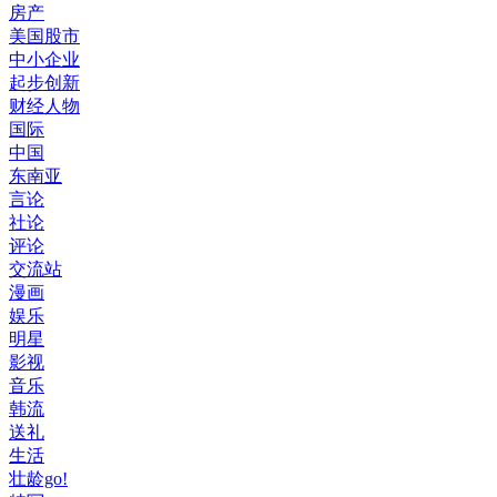
房产
美国股市
中小企业
起步创新
财经人物
国际
中国
东南亚
言论
社论
评论
交流站
漫画
娱乐
明星
影视
音乐
韩流
送礼
生活
壮龄go!