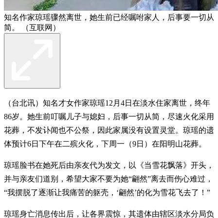
知名作家琼瑶骤然离世，她生前已经嘱咐家人，后事要一切从
简。 （互联网）
（台北讯）知名才女作家琼瑶12月4日在淡水住家离世，终年
86岁。她生前叮嘱儿子与媳妇，后事一切从简，尽速火化采用
花葬，不发讣闻也不公祭，因此家属没有设置灵堂。琼瑶的遗
体预计6日下午在二殡火化，下周一（9日）在阳明山花葬。
琼瑶脸书在她死后由亲友代为发文，以《当雪花飘落》开头，
并与亲友们道别，希望大家不要为她“翩然”离去而伤心难过，
“我摆脱了逐渐让我痛苦的躯壳，‘翩然’的化为雪花飞去了！”
琼瑶身亡消息传出后，让各界震惊，其遗体由辖区淡水分局负