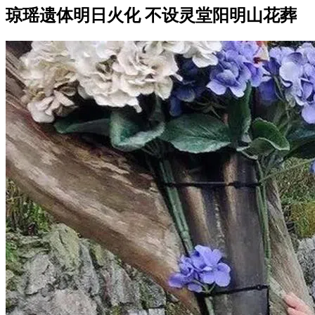
琼瑶遗体明日火化 不设灵堂阳明山花葬