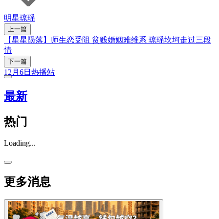
明星
琼瑶
上一篇
【星星陨落】师生恋受阻 贫贱婚姻难维系 琼瑶坎坷走过三段
情
下一篇
12月6日热播站
最新
热门
Loading...
更多消息