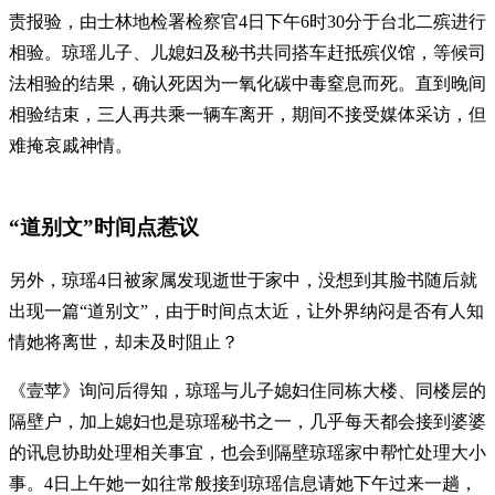
责报验，由士林地检署检察官4日下午6时30分于台北二殡进行
相验。琼瑶儿子、儿媳妇及秘书共同搭车赶抵殡仪馆，等候司
法相验的结果，确认死因为一氧化碳中毒窒息而死。直到晚间
相验结束，三人再共乘一辆车离开，期间不接受媒体采访，但
难掩哀戚神情。
“道别文”时间点惹议
另外，琼瑶4日被家属发现逝世于家中，没想到其脸书随后就
出现一篇“道别文”，由于时间点太近，让外界纳闷是否有人知
情她将离世，却未及时阻止？
《壹苹》询问后得知，琼瑶与儿子媳妇住同栋大楼、同楼层的
隔壁户，加上媳妇也是琼瑶秘书之一，几乎每天都会接到婆婆
的讯息协助处理相关事宜，也会到隔壁琼瑶家中帮忙处理大小
事。4日上午她一如往常般接到琼瑶信息请她下午过来一趟，