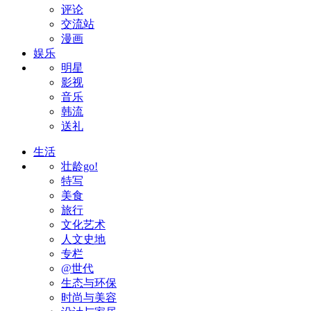
评论
交流站
漫画
娱乐
明星
影视
音乐
韩流
送礼
生活
壮龄go!
特写
美食
旅行
文化艺术
人文史地
专栏
@世代
生态与环保
时尚与美容