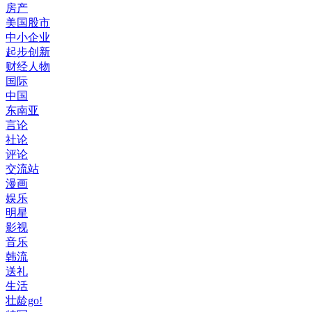
房产
美国股市
中小企业
起步创新
财经人物
国际
中国
东南亚
言论
社论
评论
交流站
漫画
娱乐
明星
影视
音乐
韩流
送礼
生活
壮龄go!