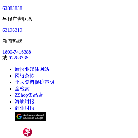
63883838
早报广告联系
63196319
新闻热线
1800-7416388
或
92288736
新报业媒体网站
网络条款
个人资料保护声明
全检索
ZShop集品店
海峡时报
商业时报