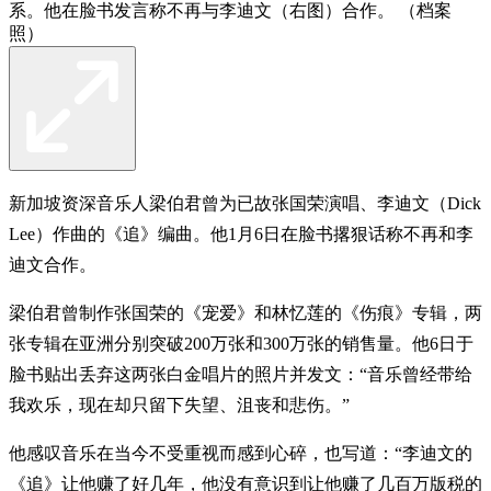
系。他在脸书发言称不再与李迪文（右图）合作。 （档案
照）
新加坡资深音乐人梁伯君曾为已故张国荣演唱、李迪文（Dick
Lee）作曲的《追》编曲。他1月6日在脸书撂狠话称不再和李
迪文合作。
梁伯君曾制作张国荣的《宠爱》和林忆莲的《伤痕》专辑，两
张专辑在亚洲分别突破200万张和300万张的销售量。他6日于
脸书贴出丢弃这两张白金唱片的照片并发文：“音乐曾经带给
我欢乐，现在却只留下失望、沮丧和悲伤。”
他感叹音乐在当今不受重视而感到心碎，也写道：“李迪文的
《追》让他赚了好几年，他没有意识到让他赚了几百万版税的