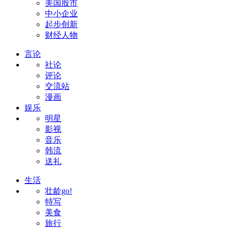
美国股市
中小企业
起步创新
财经人物
言论
社论
评论
交流站
漫画
娱乐
明星
影视
音乐
韩流
送礼
生活
壮龄go!
特写
美食
旅行