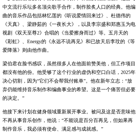
中文流行乐坛多名顶尖歌手合作，制作脍炙人口的经典。他编
曲的音乐作品包括林忆莲的《听说爱情回来过》、杜德伟的
《天真》、梁静茹的《一夜长大》，以及李宗盛和郑惠玉为电
视剧《双天至尊2》合唱的《当爱擦身而过》等。五月天的
《彩虹》、Energy的《永远不说再见》和已故天后李玟的《等
爱降落》则由他作曲。
梁伯君在脸书感叹，虽然很多人在他面前赞美他，但工作项目
都没有他的份。他受够了这个行业的虚伪和空口白话，2025年
决心切割，因为“它们不会帮我付账单”。他在新年立志：“放
弃仍能维持音乐制作和编曲事业的希望。这是一个痛苦但必要
的决定。”
他接下来计划在健身领域重新展开事业。被问及这是否意味他
不再从事音乐创作，他说：“不能说是百分百再见，但如果再
制作音乐，我必须有使命、满足感与成就感。”