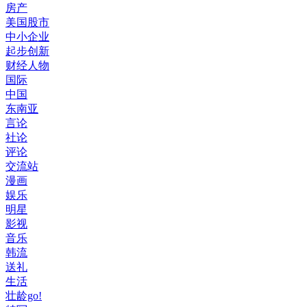
房产
美国股市
中小企业
起步创新
财经人物
国际
中国
东南亚
言论
社论
评论
交流站
漫画
娱乐
明星
影视
音乐
韩流
送礼
生活
壮龄go!