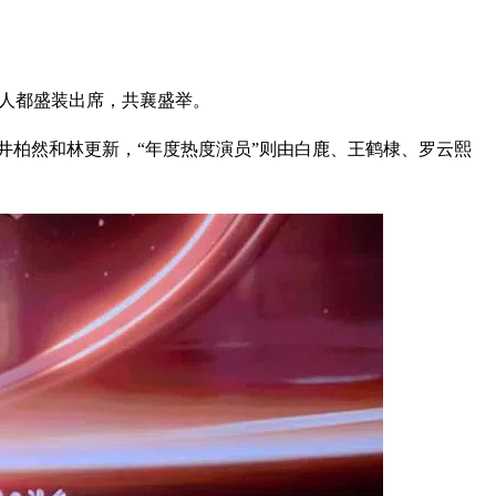
红艺人都盛装出席，共襄盛举。
吴磊、井柏然和林更新，“年度热度演员”则由白鹿、王鹤棣、罗云熙