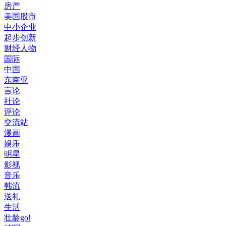
房产
美国股市
中小企业
起步创新
财经人物
国际
中国
东南亚
言论
社论
评论
交流站
漫画
娱乐
明星
影视
音乐
韩流
送礼
生活
壮龄go!