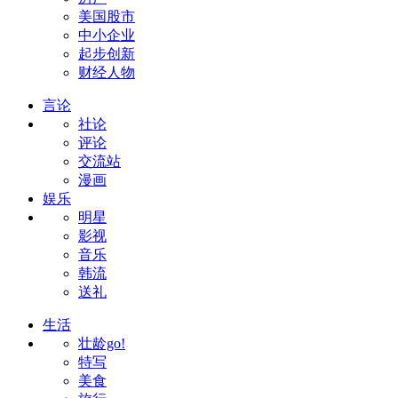
美国股市
中小企业
起步创新
财经人物
言论
社论
评论
交流站
漫画
娱乐
明星
影视
音乐
韩流
送礼
生活
壮龄go!
特写
美食