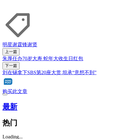
明星
谢霆锋
谢贤
上一篇
朱厚任办70岁大寿 蛇年大收生日红包
下一篇
刘在锡拿下SBS第20座大赏 坦承“意想不到”
购买此文章
最新
热门
Loading...