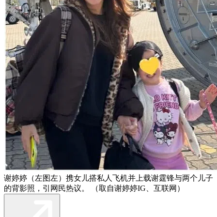
谢婷婷（左图左）携女儿搭私人飞机并上载谢霆锋与两个儿子
的背影照，引网民热议。 （取自谢婷婷IG、互联网）