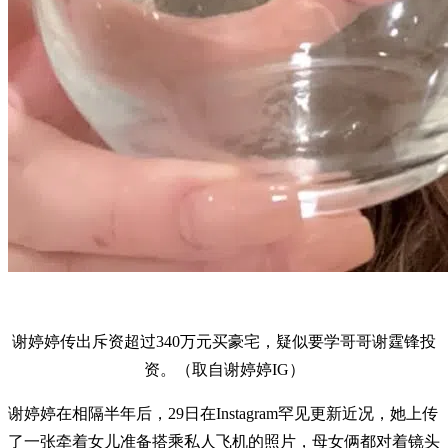
谢婷婷传出斥资超过340万元买豪宅，疑似要学哥哥谢霆锋投
资。（取自谢婷婷IG）
谢婷婷在相隔半年后，29日在Instagram罕见更新近况，她上传
了一张牵着女儿准备搭乘私人飞机的照片，母女俩都对着镜头