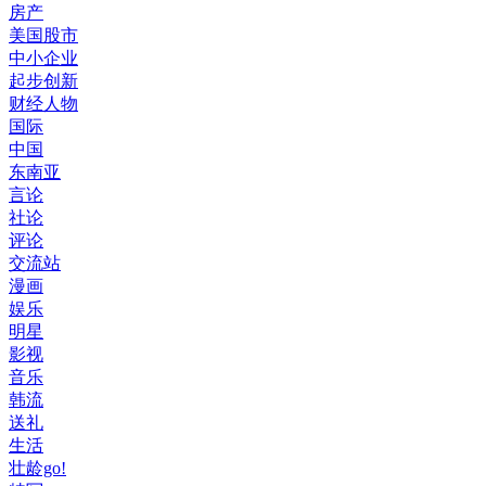
房产
美国股市
中小企业
起步创新
财经人物
国际
中国
东南亚
言论
社论
评论
交流站
漫画
娱乐
明星
影视
音乐
韩流
送礼
生活
壮龄go!