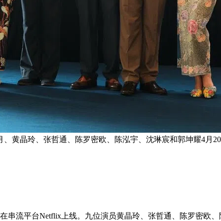
、黄晶玲、张哲通、陈罗密欧、陈泓宇、沈琳宸和郭坤耀4月20
在串流平台Netflix上线。九位演员黄晶玲、张哲通、陈罗密