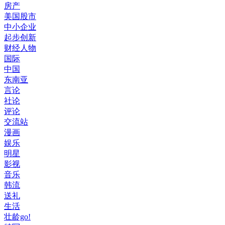
房产
美国股市
中小企业
起步创新
财经人物
国际
中国
东南亚
言论
社论
评论
交流站
漫画
娱乐
明星
影视
音乐
韩流
送礼
生活
壮龄go!