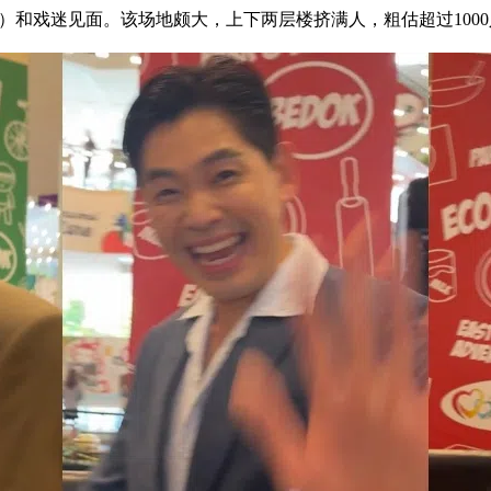
edok）和戏迷见面。该场地颇大，上下两层楼挤满人，粗估超过100