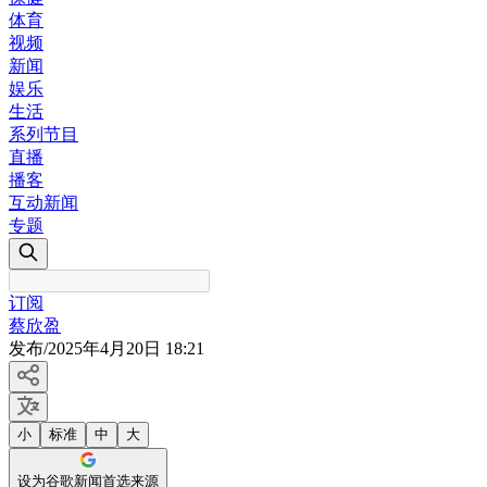
体育
视频
新闻
娱乐
生活
系列节目
直播
播客
互动新闻
专题
订阅
蔡欣盈
发布
/
2025年4月20日 18:21
小
标准
中
大
设为谷歌新闻首选来源