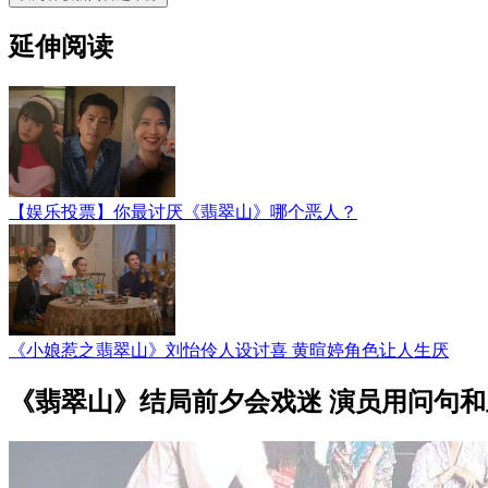
延伸阅读
【娱乐投票】你最讨厌《翡翠山》哪个恶人？
《小娘惹之翡翠山》刘怡伶人设讨喜 黄暄婷角色让人生厌
《翡翠山》结局前夕会戏迷 演员用问句