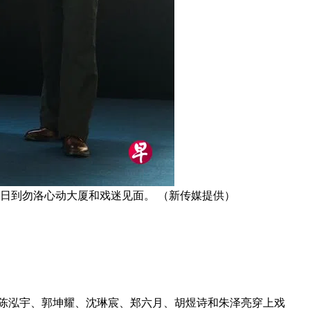
日到勿洛心动大厦和戏迷见面。 （新传媒提供）
欧、陈泓宇、郭坤耀、沈琳宸、郑六月、胡煜诗和朱泽亮穿上戏