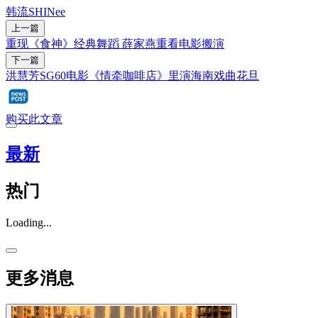
韩流
SHINee
上一篇
重现《食神》经典舞蹈 薛家燕重看电影搬演
下一篇
洪慧芳SG60电影《情牵咖啡店》里演海南戏曲花旦
购买此文章
最新
热门
Loading...
更多消息