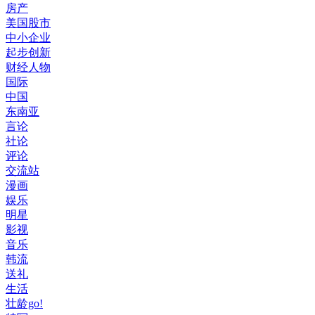
房产
美国股市
中小企业
起步创新
财经人物
国际
中国
东南亚
言论
社论
评论
交流站
漫画
娱乐
明星
影视
音乐
韩流
送礼
生活
壮龄go!