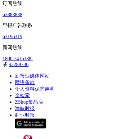
订阅热线
63883838
早报广告联系
63196319
新闻热线
1800-7416388
或
92288736
新报业媒体网站
网络条款
个人资料保护声明
全检索
ZShop集品店
海峡时报
商业时报