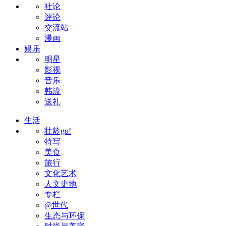
社论
评论
交流站
漫画
娱乐
明星
影视
音乐
韩流
送礼
生活
壮龄go!
特写
美食
旅行
文化艺术
人文史地
专栏
@世代
生态与环保