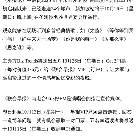
（本报讯）巫启贤2025“红尘来去梦太傻”巡回演唱会自2024年
初启程以来，已经走遍24个城市。新加坡站将于10月26日（星
期日）晚上8时在圣淘沙名胜世界宴会厅举行。
观众能够在现场听到多首经典情歌，如《太傻》《等你等到我
心痛》《红尘来去一场梦》《你是我的唯一》《爱那么重》
《思念谁》等。
主办方Biz Trends将送出五对10月26日（星期日）Cat 2门票
（每对价值376元）给《联合早报》VIP（订户），让大家与
巫启贤度过的一个情感与回忆交织的夜晚。
《联合早报》与电台96.3好FM是演唱会的指定宣传媒体。
即日起至10月13日（星期一），早报VIP只须点击
链接
，回答
一道简单问题，就有机会赢取一对门票。五名幸运读者将最迟
于10月15日（星期三）收到电邮通知。