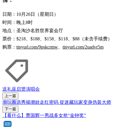
日期：10月26日（星期日）
时间：晚上8时
地点：圣淘沙名胜世界宴会厅
票价：$218、$188、$158、$118、$88（未含手续费）
购票：
tinyurl.com/9pskcrmw
、
tinyurl.com/2uadvr5m
送礼
巫启贤
演唱会
上一篇
潮玩圈选秀揭潮娃走红密码 捉迷藏玩家变身伪装大师
下一篇
【看什么】曹国辉一男战多女抢“金钟奖”