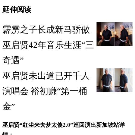
延伸阅读
霹雳之子长成新马骄傲
巫启贤42年音乐生涯“三
奇遇”
巫启贤未出道已开千人
演唱会 裕初赚“第一桶
金”
巫启贤“红尘来去梦太傻2.0”巡回演出新加坡站详
情：