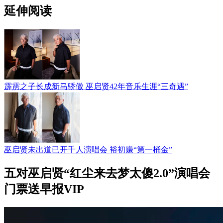
延伸阅读
霹雳之子长成新马骄傲 巫启贤42年音乐生涯“三奇遇”
巫启贤未出道已开千人演唱会 裕初赚“第一桶金”
五对巫启贤“红尘来去梦太傻2.0”演唱会
门票送早报VIP