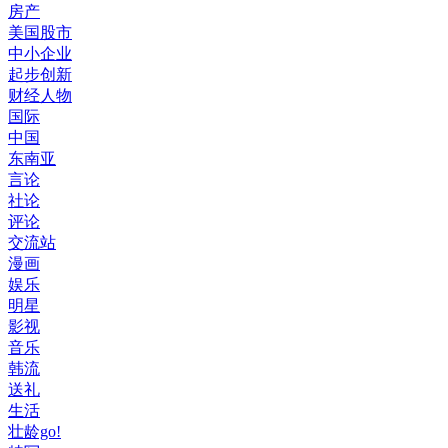
房产
美国股市
中小企业
起步创新
财经人物
国际
中国
东南亚
言论
社论
评论
交流站
漫画
娱乐
明星
影视
音乐
韩流
送礼
生活
壮龄go!