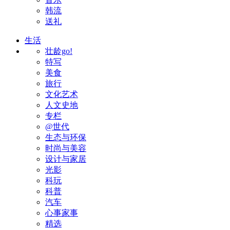
韩流
送礼
生活
壮龄go!
特写
美食
旅行
文化艺术
人文史地
专栏
@世代
生态与环保
时尚与美容
设计与家居
光影
科玩
科普
汽车
心事家事
精选