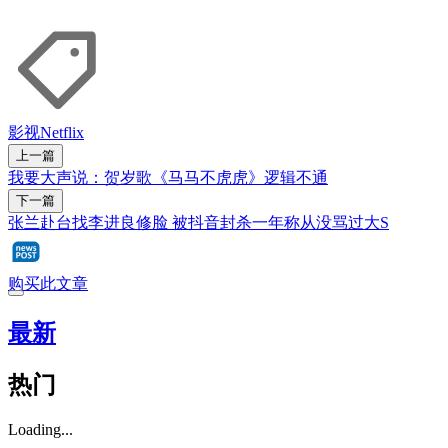
影视
Netflix
上一篇
我要大声说：贺岁歌《马马不虎虎》逻辑不通
下一篇
张兰赴台找李进良修脸 被抖音封杀一年称从没骂过大S
购买此文章
最新
热门
Loading...