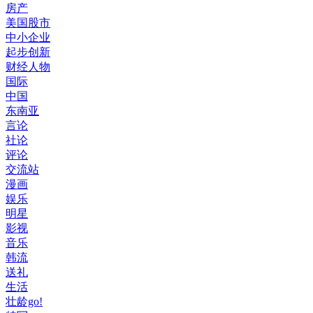
房产
美国股市
中小企业
起步创新
财经人物
国际
中国
东南亚
言论
社论
评论
交流站
漫画
娱乐
明星
影视
音乐
韩流
送礼
生活
壮龄go!