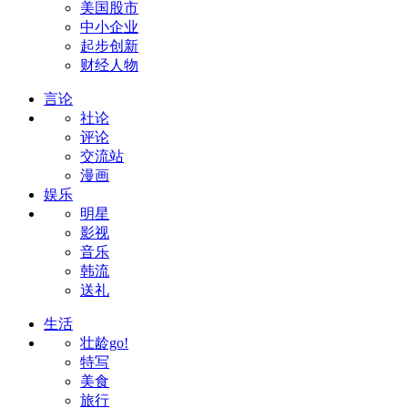
美国股市
中小企业
起步创新
财经人物
言论
社论
评论
交流站
漫画
娱乐
明星
影视
音乐
韩流
送礼
生活
壮龄go!
特写
美食
旅行