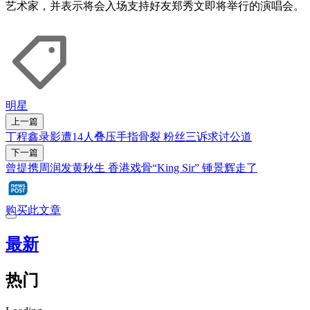
艺术家，并表示将会入场支持好友郑秀文即将举行的演唱会。
明星
上一篇
丁程鑫录影遭14人叠压手指骨裂 粉丝三诉求讨公道
下一篇
曾提携周润发黄秋生 香港戏骨“King Sir” 锺景辉走了
购买此文章
最新
热门