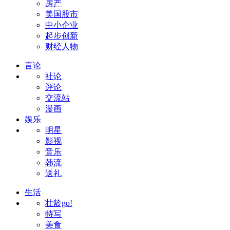
房产
美国股市
中小企业
起步创新
财经人物
言论
社论
评论
交流站
漫画
娱乐
明星
影视
音乐
韩流
送礼
生活
壮龄go!
特写
美食