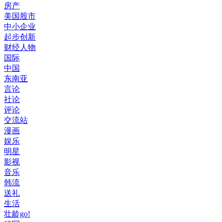
房产
美国股市
中小企业
起步创新
财经人物
国际
中国
东南亚
言论
社论
评论
交流站
漫画
娱乐
明星
影视
音乐
韩流
送礼
生活
壮龄go!