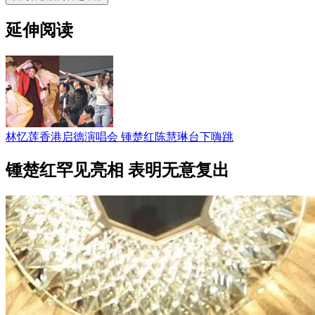
延伸阅读
林忆莲香港启德演唱会 锺楚红陈慧琳台下嗨跳
锺楚红罕见亮相 表明无意复出