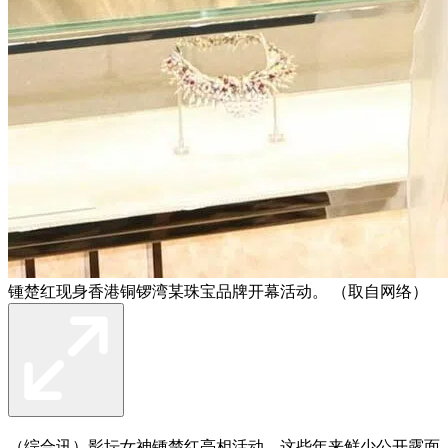
锺楚红现身香港铜锣湾某珠宝品牌开幕活动。 （取自网络）
（综合讯）影坛女神锺楚红亮相活动，这些年来鲜少公开露面