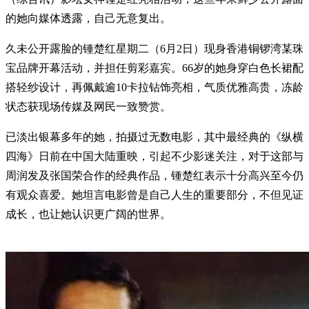
的她向媒体透露，自己无意复出。
久未公开露脸的锺楚红星期二（6月2日）现身香港铜锣湾某珠
宝品牌开幕活动，并担任剪彩嘉宾。66岁的她身穿白色长裙配
搭轻纱设计，再佩戴逾10卡拉钻饰亮相，气质优雅高贵，冻龄
状态获现场传媒及网民一致赞赏。
已淡出银幕多年的她，拍摄过无数电影，其中最经典的《纵横
四海》日前在中国大陆重映，引起不少影迷关注，对于这部与
周润发及张国荣合作的经典作品，锺楚红表示十分高兴至今仍
有观众喜爱。她坦言电影曾是自己人生的重要部分，不但见证
成长，也让她认识更广阔的世界。