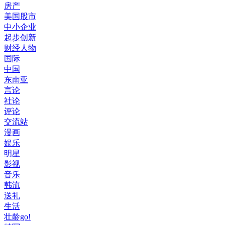
房产
美国股市
中小企业
起步创新
财经人物
国际
中国
东南亚
言论
社论
评论
交流站
漫画
娱乐
明星
影视
音乐
韩流
送礼
生活
壮龄go!