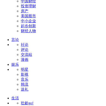
中国财经
投资理财
房产
美国股市
中小企业
起步创新
财经人物
言论
社论
评论
交流站
漫画
娱乐
明星
影视
音乐
韩流
送礼
生活
壮龄go!