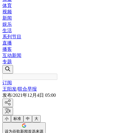
体育
视频
新闻
娱乐
生活
系列节目
直播
播客
互动新闻
专题
订阅
王阳发
/
联合早报
发布
/
2021年12月4日 05:00
小
标准
中
大
设为谷歌新闻首选来源