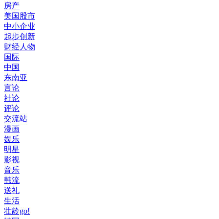
房产
美国股市
中小企业
起步创新
财经人物
国际
中国
东南亚
言论
社论
评论
交流站
漫画
娱乐
明星
影视
音乐
韩流
送礼
生活
壮龄go!