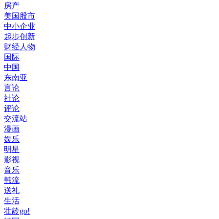
房产
美国股市
中小企业
起步创新
财经人物
国际
中国
东南亚
言论
社论
评论
交流站
漫画
娱乐
明星
影视
音乐
韩流
送礼
生活
壮龄go!