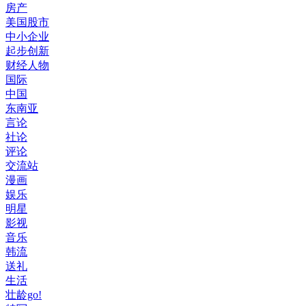
房产
美国股市
中小企业
起步创新
财经人物
国际
中国
东南亚
言论
社论
评论
交流站
漫画
娱乐
明星
影视
音乐
韩流
送礼
生活
壮龄go!