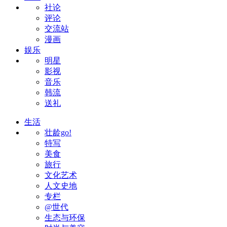
社论
评论
交流站
漫画
娱乐
明星
影视
音乐
韩流
送礼
生活
壮龄go!
特写
美食
旅行
文化艺术
人文史地
专栏
@世代
生态与环保