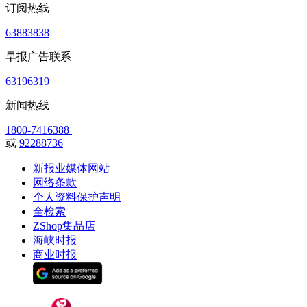
订阅热线
63883838
早报广告联系
63196319
新闻热线
1800-7416388
或
92288736
新报业媒体网站
网络条款
个人资料保护声明
全检索
ZShop集品店
海峡时报
商业时报