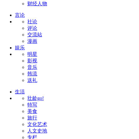
财经人物
言论
社论
评论
交流站
漫画
娱乐
明星
影视
音乐
韩流
送礼
生活
壮龄go!
特写
美食
旅行
文化艺术
人文史地
专栏