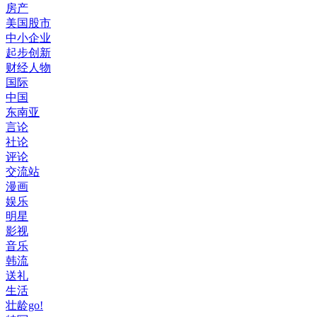
房产
美国股市
中小企业
起步创新
财经人物
国际
中国
东南亚
言论
社论
评论
交流站
漫画
娱乐
明星
影视
音乐
韩流
送礼
生活
壮龄go!