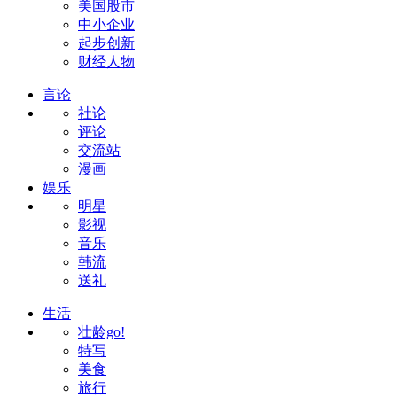
美国股市
中小企业
起步创新
财经人物
言论
社论
评论
交流站
漫画
娱乐
明星
影视
音乐
韩流
送礼
生活
壮龄go!
特写
美食
旅行