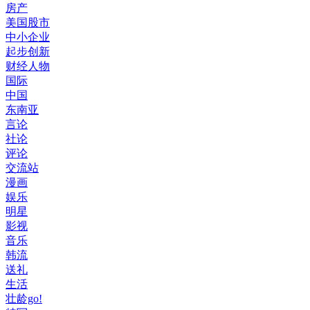
房产
美国股市
中小企业
起步创新
财经人物
国际
中国
东南亚
言论
社论
评论
交流站
漫画
娱乐
明星
影视
音乐
韩流
送礼
生活
壮龄go!