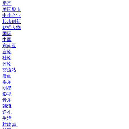
房产
美国股市
中小企业
起步创新
财经人物
国际
中国
东南亚
言论
社论
评论
交流站
漫画
娱乐
明星
影视
音乐
韩流
送礼
生活
壮龄go!