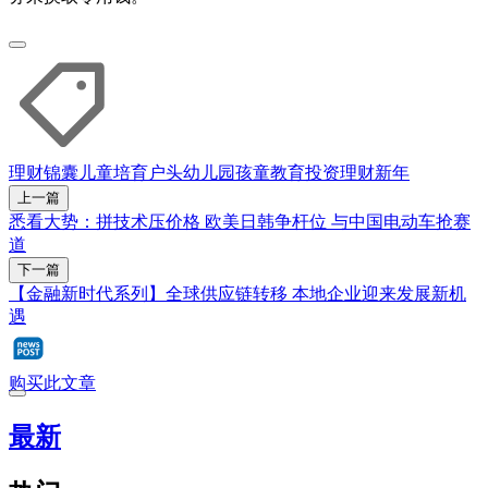
理财锦囊
儿童培育户头
幼儿园
孩童教育
投资理财
新年
上一篇
悉看大势：拼技术压价格 欧美日韩争杆位 与中国电动车抢赛
道
下一篇
【金融新时代系列】全球供应链转移 本地企业迎来发展新机
遇
购买此文章
最新