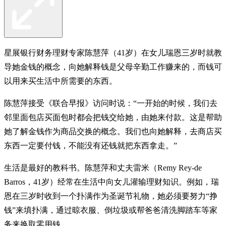
星展银行财务理财专家陈慧萍（41岁）在女儿瑞恩三岁时就教
导她金钱的概念，向她解释钱是父母辛勤工作赚来的，而钱可
以用来买生活中所需要的东西。
陈慧萍接受《联合早报》访问时说：“一开始的时候，我们去
邻里面包店买面包时都会把钱交给她，由她来付款。这是帮助
她了解金钱作为商品交换的概念。我们也向她解释，去商店买
东西一定要付钱，不能没有还钱就把东西拿走。”
生活是最好的教科书。陈慧萍和丈夫雷米（Remy Rey-de
Barros，41岁）经常在生活中向女儿灌输理财知识。例如，瑞
恩在三岁时收到一个扑满作为圣诞节礼物，她必须要努力“挣
钱”来填扑满，通过晾衣服、倒垃圾或帮爸爸清洗脚踏车等家
务来换取零用钱。