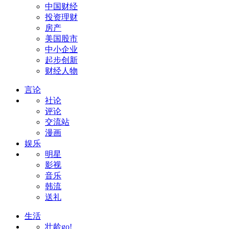
中国财经
投资理财
房产
美国股市
中小企业
起步创新
财经人物
言论
社论
评论
交流站
漫画
娱乐
明星
影视
音乐
韩流
送礼
生活
壮龄go!