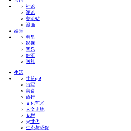
言论
社论
评论
交流站
漫画
娱乐
明星
影视
音乐
韩流
送礼
生活
壮龄go!
特写
美食
旅行
文化艺术
人文史地
专栏
@世代
生态与环保