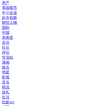
房产
美国股市
中小企业
起步创新
财经人物
国际
中国
东南亚
言论
社论
评论
交流站
漫画
娱乐
明星
影视
音乐
韩流
送礼
生活
壮龄go!