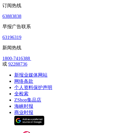
订阅热线
63883838
早报广告联系
63196319
新闻热线
1800-7416388
或
92288736
新报业媒体网站
网络条款
个人资料保护声明
全检索
ZShop集品店
海峡时报
商业时报