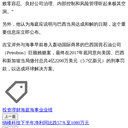
败零容忍、良好公司治理、内部控制和风险管理听起来极其空
洞。”
另外，他认为海庭应说明与巴西当局达成和解的日期，这个重
要信息应立即公布。
吉宝岸外与海事早前卷入轰动国际商界的巴西国营石油公司
（Petrobras）巨额贿赂案，最终在2017年底同意向美国、巴西
和新加坡当局缴付总共4亿2200万美元（5.7亿新元）的刑事罚
款，以达成环球解决方案。
投资理财
海庭
海事业
业绩
上一篇
纳峰科技下半年净利同比跌57％至1080万元