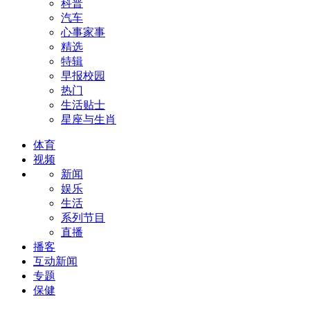
科普
汽车
心事家事
精选
特辑
早报校园
热门
生活贴士
星座与生肖
体育
视频
新闻
娱乐
生活
系列节目
直播
播客
互动新闻
专题
保健