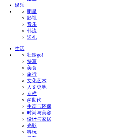
娱乐
明星
影视
音乐
韩流
送礼
生活
壮龄go!
特写
美食
旅行
文化艺术
人文史地
专栏
@世代
生态与环保
时尚与美容
设计与家居
光影
科玩