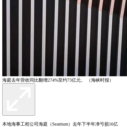
海庭去年营收同比翻增274%至约73亿元。 （海峡时报）
本地海事工程公司海庭（Seatrium）去年下半年净亏损16亿