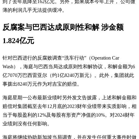
到了去年底降至162亿元。另外，如果成本今年上升， 公司微
薄的利润几乎无法提供缓冲。
反腐案与巴西达成原则性和解 涉金额
1.824亿元
针对巴西进行的反腐败调查“洗车行动”（Operation Car
Wash），海庭与巴西当局达成原则性和解协议，和解金额为6
亿7070万巴西雷亚尔（约1亿8240万新元）。此外，集团就此
事拨出8240万元作为对吉宝的赔偿。
海庭星期一公布最新业绩时另外发文告披露，上述和解金额和
赔偿对集团截至去年12月底的2023财年业绩带来实质影响，相
当于每股盈利的12%及每股有形资产净值的10%。对2024财年
业绩则没有任何影响。
海庭将继续协助新加坡当局调查，并在发生任何重大事件时做