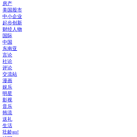
房产
美国股市
中小企业
起步创新
财经人物
国际
中国
东南亚
言论
社论
评论
交流站
漫画
娱乐
明星
影视
音乐
韩流
送礼
生活
壮龄go!