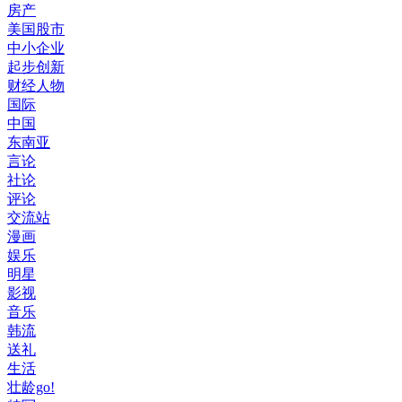
房产
美国股市
中小企业
起步创新
财经人物
国际
中国
东南亚
言论
社论
评论
交流站
漫画
娱乐
明星
影视
音乐
韩流
送礼
生活
壮龄go!