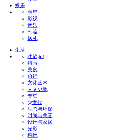
娱乐
明星
影视
音乐
韩流
送礼
生活
壮龄go!
特写
美食
旅行
文化艺术
人文史地
专栏
@世代
生态与环保
时尚与美容
设计与家居
光影
科玩