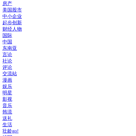
房产
美国股市
中小企业
起步创新
财经人物
国际
中国
东南亚
言论
社论
评论
交流站
漫画
娱乐
明星
影视
音乐
韩流
送礼
生活
壮龄go!