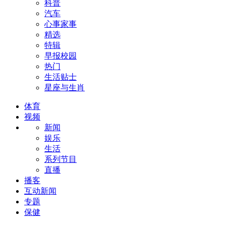
科普
汽车
心事家事
精选
特辑
早报校园
热门
生活贴士
星座与生肖
体育
视频
新闻
娱乐
生活
系列节目
直播
播客
互动新闻
专题
保健