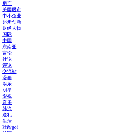
房产
美国股市
中小企业
起步创新
财经人物
国际
中国
东南亚
言论
社论
评论
交流站
漫画
娱乐
明星
影视
音乐
韩流
送礼
生活
壮龄go!