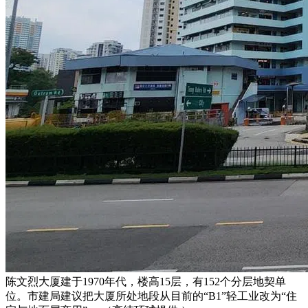
陈文烈大厦建于1970年代，楼高15层，有152个分层地契单
位。市建局建议把大厦所处地段从目前的“B1”轻工业改为“住