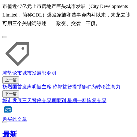
市值近47亿元上市房地产巨头城市发展（City Developments
Limited，简称CDL）爆发家族和董事会内斗以来，来龙去脉
可用三个关键词综述——政变、突袭、干预。
就势论市
城市发展
郭令明
上一篇
杨烈国​首发声明挺主席 称郭益智​提“顾问”为转移注意​力
下一篇
城市发展三天暂停交易期限到 星期一料恢复交易
购买此文章
最新