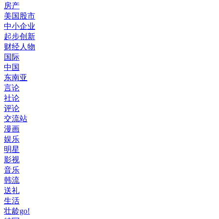
房产
美国股市
中小企业
起步创新
财经人物
国际
中国
东南亚
言论
社论
评论
交流站
漫画
娱乐
明星
影视
音乐
韩流
送礼
生活
壮龄go!