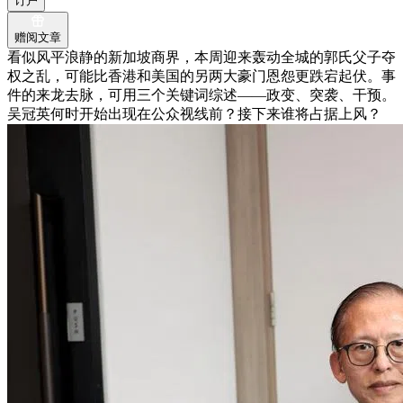
订户
赠阅文章
看似风平浪静的新加坡商界，本周迎来轰动全城的郭氏父子夺
权之乱，可能比香港和美国的另两大豪门恩怨更跌宕起伏。事
件的来龙去脉，可用三个关键词综述——政变、突袭、干预。
吴冠英何时开始出现在公众视线前？接下来谁将占据上风？