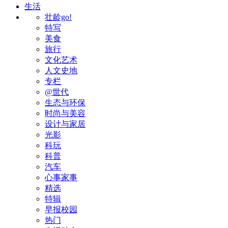
生活
壮龄go!
特写
美食
旅行
文化艺术
人文史地
专栏
@世代
生态与环保
时尚与美容
设计与家居
光影
科玩
科普
汽车
心事家事
精选
特辑
早报校园
热门