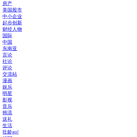
房产
美国股市
中小企业
起步创新
财经人物
国际
中国
东南亚
言论
社论
评论
交流站
漫画
娱乐
明星
影视
音乐
韩流
送礼
生活
壮龄go!