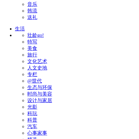
音乐
韩流
送礼
生活
壮龄go!
特写
美食
旅行
文化艺术
人文史地
专栏
@世代
生态与环保
时尚与美容
设计与家居
光影
科玩
科普
汽车
心事家事